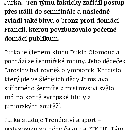
Jurka. Ten týmu fakticky zařídil postup
přes Itálii do semifinále a následně
zvládl také bitvu o bronz proti domácí
Francii, kterou povzbuzovalo početné
domácí publikum.
Jurka je členem klubu Dukla Olomouc a
pochází ze šermířské rodiny. Jeho dědeček
Jaroslav byl rovněž olympionik. Kordista,
který jde ve šlépějích dědy Jaroslava,
stříbrného šermíře z mistrovství světa,
má na kontě evropské tituly z
juniorských soutěží.
Jurka studuje Trenérství a sport –
pedagogiku volného času na FTK UP. Tým