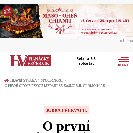
reklama
Sobota 8.8.
Soběslav
MENU
Zprávy
›
›
HLAVNÍ STRANA
SPOLEČNOST
O PRVNÍ OLYMPIJSKOU MEDAILI SE ZASLOUŽIL OLOMOUČÁK
Rozhovory
Olomouc
Kultura
Politika
Prostějov
JURKA PŘEKVAPIL
Společnost
Hudba
Ekonomika
O první
Přerov
Sport
Ženy