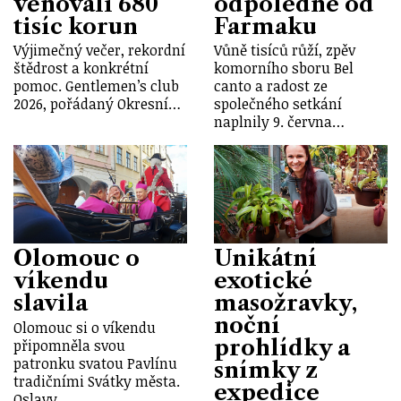
věnovali 680
odpoledne od
tisíc korun
Farmaku
Výjimečný večer, rekordní
Vůně tisíců růží, zpěv
štědrost a konkrétní
komorního sboru Bel
pomoc. Gentlemen’s club
canto a radost ze
2026, pořádaný Okresní…
společného setkání
naplnily 9. června…
Olomouc o
Unikátní
víkendu
exotické
slavila
masožravky,
noční
Olomouc si o víkendu
prohlídky a
připomněla svou
patronku svatou Pavlínu
snímky z
tradičními Svátky města.
expedice
Oslavy…