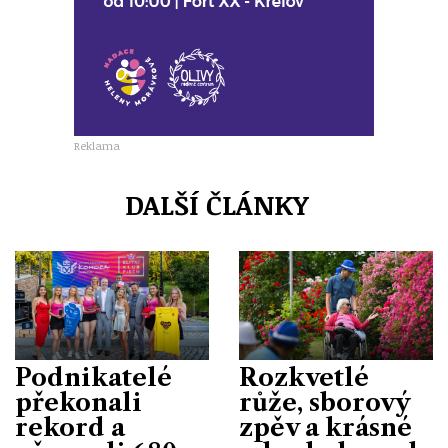
Reklama
DALŠÍ ČLÁNKY
Podnikatelé
Rozkvetlé
překonali
růže, sborový
rekord a
zpěv a krásné