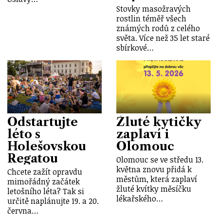
Stovky masožravých
rostlin téměř všech
známých rodů z celého
světa. Více než 35 let staré
sbírkové…
Odstartujte
Žluté kytičky
léto s
zaplaví i
Holešovskou
Olomouc
Regatou
Olomouc se ve středu 13.
května znovu přidá k
Chcete zažít opravdu
městům, která zaplaví
mimořádný začátek
žluté kvítky měsíčku
letošního léta? Tak si
lékařského…
určitě naplánujte 19. a 20.
června…