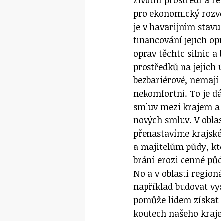
pro ekonomický rozvoj
je v havarijním stavu
financování jejich o
oprav těchto silnic a
prostředků na jejich
bezbariérové, nemají 
nekomfortní. To je 
smluv mezi krajem a 
nových smluv. V oblas
přenastavíme krajsk
a majitelům půdy, kte
brání erozi cenné půd
No a v oblasti region
například budovat vy
pomůže lidem získat l
koutech našeho kraj