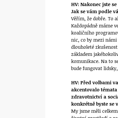
HV: Nakonec jste se 
Jak se vám podle vá
Věřím, že dobře. To 
Každopádně máme vel
koaličního programov
nic, co by mezi nám
dlouholeté zkušenosti
základem jakéhokoli
komunikace. Na to se
bude fungovat lidsky,
HV: Před volbami va
akcentovalo témata 
zdravotnictví a soci
konkrétně byste se v
My jsme měli celkem 3
životní prostředí a r