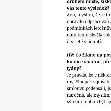
druhém místě, získal
vás tento výsledek?
Ano, myslím, že je t
opravdu odpracovali a
podmínkách letošního
nám tento skvělý vol
čtyřleté vládnutí.
HV: Co říkáte na po
koalice snadno, přec
týdny?
Je pravda, že v někte
my. Naopak v jiných s
smlouvu podepsali, j
náročná, ale myslím,
všichni mohou být sp