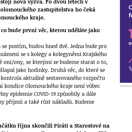
stojí nová výzva. Po dvou letech v
 olomouckého zastupitelstva ho čeká
omouckého kraje.
co bude první věc, kterou uděláte jako
h se pustím, budou hned dvě. Jedna bude pro
známení se s kolegy a kolegyněmi Krajského
ě oni/ony, se kterými se budeme starat o to,
šlapal jako hodinky. Druhá věc, do které se
 kontrola aktuálně sestavovaného rozpočtu
ční kondice Olomouckého kraje není vůbec
Reklam
vlny epidemie COVID-19 způsobily a dále
ky příjmů a také růst nákladů. Budeme
čátku října skončili Piráti a Starostové na