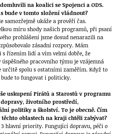
domluvili na koalici se Spojenci a ODS.
s bude v tomto složení vládnout?
ale samozřejmě ukáže a prověří čas.
kou míru shody našich programů, při psaní
ého prohlášení jsme dosud nenarazili na
i způsobovalo zásadní rozpory. Mám
 s řízením lidí a vím velmi dobře, že
v úspěšného pracovního týmu je vzájemná
 určitě spolu s ostatními zaměřím. Když to
 bude to fungovat i politicky.
še uskupení Pirátů a Starostů v programu
dopravy, životního prostředí,
ální politiky a školství. To je obecně. Čím
 těchto oblastech na kraji chtěli zabývat?
 hlavní priority. Fungující dopravu, péči o
egionální rozvoj. Fungující doprava je zásadní