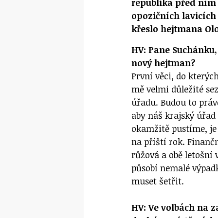
republika před ním 
opozičních lavicích
křeslo hejtmana Ol
HV: Pane Suchánku, 
nový hejtman?
První věci, do kterýc
mě velmi důležité se
úřadu. Budou to práv
aby náš krajský úřad 
okamžitě pustíme, je
na příští rok. Finan
růžová a obě letošní 
působí nemalé výpad
muset šetřit.
HV: Ve volbách na za