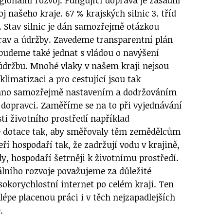
 našeho kraje. 67 % krajských silnic 3. tříd
. Stav silnic je dán samozřejmě otázkou
prav a údržby. Zavedeme transparentní plán
 budeme také jednat s vládou o navýšení
 údržbu. Mnohé vlaky v našem kraji nejsou
klimatizaci a pro cestující jsou tak
dáno samozřejmě nastavením a dodržováním
dopravci. Zaměříme se na to při vyjednávání
ti životního prostředí například
é dotace tak, aby směřovaly těm zemědělcům
ří hospodaří tak, že zadržují vodu v krajině,
y, hospodaří šetrněji k životnímu prostředí.
álního rozvoje považujeme za důležité
sokorychlostní internet po celém kraji. Ten
épe placenou práci i v těch nejzapadlejších
e.