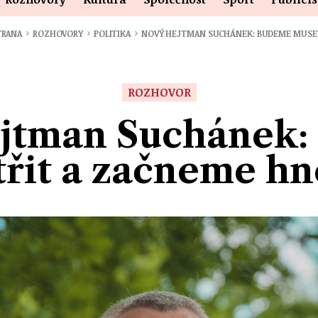
›
›
›
TRANA
ROZHOVORY
POLITIKA
NOVÝ HEJTMAN SUCHÁNEK: BUDEME MUSE
ROZHOVOR
jtman Suchánek
třit a začneme hn