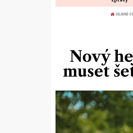
HLAVNÍ S
Nový he
muset še