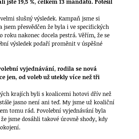
i jste 19,5 %, celkem 13 mandátů. Potěšil
o velmi slušný výsledek. Kampaň jsme si
 jsem přesvědčen že byla i ve specifických
 roku nakonec docela pestrá. Věřím, že se
ební výsledek podaří proměnit v úspěšné
volební vyjednávání, rodila se nová
e jen, od voleb už utekly více než tři
rých krajích byli s koalicemi hotovi dřív než
tále jasno není ani teď. My jsme už koaliční
sem tomu rád. Povolební vyjednávání byla
 že jsme dosáhli takové úrovně shody, kdy
okojení.