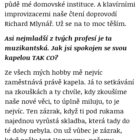
půdě mé domovské instituce. A klavírními
improvizacemi naše čtení doprovodí
Richard Mlynář. Už se na to moc těším.
Asi nejmladší z tvých profesí je ta
muzikantská. Jak jsi spokojen se svou
kapelou TAK CO?
Ze všech mých hobby mě nejvíc
zaměstnává právě kapela. Já to setkávání
na zkouškách a ty chvíle, kdy zkoušíme
naše nové věci, to úplně miluju, to je
nejvíc. Ten zázrak, když ti pod rukama
najednou vyrůstá skladba, která tady do
té doby nebyla. On už vůbec je zázrak,
když pošlu text Harveymu, našemu