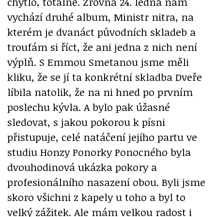
chytlo, totálně. Zrovna 24. ledna nám
vychází druhé album, Ministr nitra, na
kterém je dvanáct původních skladeb a
troufám si říct, že ani jedna z nich není
výplň. S Emmou Smetanou jsme měli
kliku, že se jí ta konkrétní skladba Dveře
líbila natolik, že na ni hned po prvním
poslechu kývla. A bylo pak úžasné
sledovat, s jakou pokorou k písni
přistupuje, celé natáčení jejího partu ve
studiu Honzy Ponorky Ponocného byla
dvouhodinová ukázka pokory a
profesionálního nasazení obou. Byli jsme
skoro všichni z kapely u toho a byl to
velký zážitek. Ale mám velkou radost i