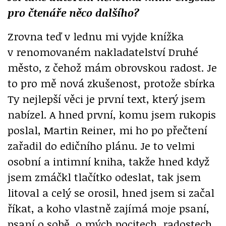
pro čtenáře něco dalšího?
Zrovna teď v lednu mi vyjde knížka
v renomovaném nakladatelství Druhé
město, z čehož mám obrovskou radost. Je
to pro mě nová zkušenost, protože sbírka
Ty nejlepší věci je první text, který jsem
nabízel. A hned první, komu jsem rukopis
poslal, Martin Reiner, mi ho po přečtení
zařadil do edičního plánu. Je to velmi
osobní a intimní kniha, takže hned když
jsem zmáčkl tlačítko odeslat, tak jsem
litoval a celý se orosil, hned jsem si začal
říkat, a koho vlastně zajímá moje psaní,
psaní o sobě, o mých pocitech, radostech