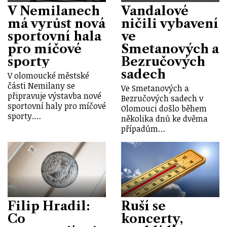
V Nemilanech
Vandalové
má vyrůst nová
ničili vybavení
sportovní hala
ve
pro míčové
Smetanových a
sporty
Bezručových
sadech
V olomoucké městské
části Nemilany se
Ve Smetanových a
připravuje výstavba nové
Bezručových sadech v
sportovní haly pro míčové
Olomouci došlo během
sporty.…
několika dnů ke dvěma
případům…
Filip Hradil:
Ruší se
Co
koncerty,