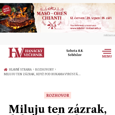
reklama
Sobota 8.8.
Soběslav
MENU
Zprávy
›
›
HLAVNÍ STRANA
ROZHOVORY
MILUJU TEN ZÁZRAK, KDYŽ POD RUKAMA VYRŮSTÁ…
Rozhovory
Olomouc
Kultura
Politika
Prostějov
ROZHOVOR
Společnost
Hudba
Ekonomika
Miluju ten zázrak,
Přerov
Sport
Ženy