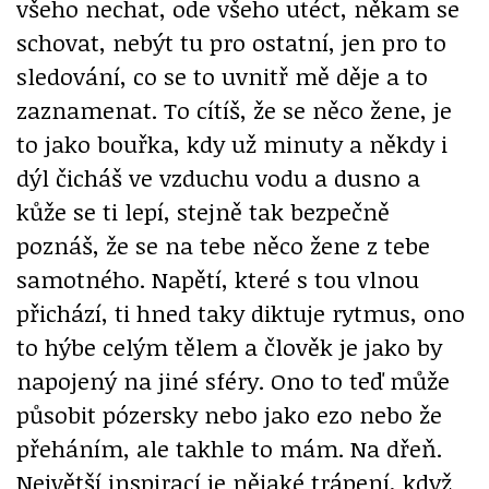
všeho nechat, ode všeho utéct, někam se
schovat, nebýt tu pro ostatní, jen pro to
sledování, co se to uvnitř mě děje a to
zaznamenat. To cítíš, že se něco žene, je
to jako bouřka, kdy už minuty a někdy i
dýl čicháš ve vzduchu vodu a dusno a
kůže se ti lepí, stejně tak bezpečně
poznáš, že se na tebe něco žene z tebe
samotného. Napětí, které s tou vlnou
přichází, ti hned taky diktuje rytmus, ono
to hýbe celým tělem a člověk je jako by
napojený na jiné sféry. Ono to teď může
působit pózersky nebo jako ezo nebo že
přeháním, ale takhle to mám. Na dřeň.
Největší inspirací je nějaké trápení, když