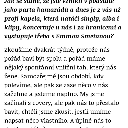
Jak se stane, že jste vznikli v podstatě
jako parta kamarádů a dnes je z vás už
profi kapela, která natáčí singly, alba i
klipy, koncertuje u nás i za hranicemi a
vystupuje třeba s Emmou Smetanou?
Zkoušíme dvakrát týdně, protože nás
pořád baví být spolu a pořád máme
nějaký spontánní vnitřní tah, který nás
žene. Samozřejmě jsou období, kdy
polevíme, ale pak se zase něco v nás
zažehne a jedeme naplno. My jsme
začínali s covery, ale pak nás to přestalo
bavit, chtěli jsme zkusit, jestli umíme
napsat něco vlastního. A úplně nás to