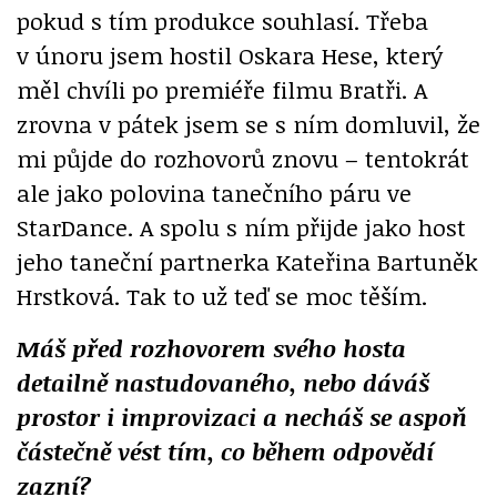
pokud s tím produkce souhlasí. Třeba
v únoru jsem hostil Oskara Hese, který
měl chvíli po premiéře filmu Bratři. A
zrovna v pátek jsem se s ním domluvil, že
mi půjde do rozhovorů znovu – tentokrát
ale jako polovina tanečního páru ve
StarDance. A spolu s ním přijde jako host
jeho taneční partnerka Kateřina Bartuněk
Hrstková. Tak to už teď se moc těším.
Máš před rozhovorem svého hosta
detailně nastudovaného, nebo dáváš
prostor i improvizaci a necháš se aspoň
částečně vést tím, co během odpovědí
zazní?