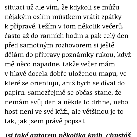
situaci už ale vím, že kdykoli se můžu
nějakým oslím můstkem vrátit zpátky
k přípravě. Ležím v tom několik večerů,
často až do ranních hodin a pak celý den
před samotným rozhovorem si ještě
dělám do přípravy poznámky rukou, když
mě něco napadne, takže večer mám
v hlavě docela dobře uloženou mapu, ve
které se orientuju, aniž bych se díval do
papíru. Samozřejmě se občas stane, že
nemám svůj den a někde to drhne, nebo
host není ve své kůži, ale většinou je to
tak, jak jsem právě popsal.
Jsi také autorem několika knih. Chystáš