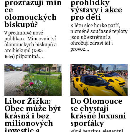
prozrazují min
prohlídky
ce
výstavy i akce
olomouckých
pro děti
biskupů?
K létu sice horko patří,
nicméně současné teploty
V předmluvě nové
jsou už extrémní a
publikace Mincovnictví
ohrožují zdraví idí i
olomouckých biskupů a
provoz…
arcibiskupů (1585–
1664) připomíná…
Libor Žižka:
Do Olomouce
Obec může být
se chystají
krásná i bez
krásné luxusní
milionových
sporťáky
investic a
Vůně benzínu, elegantní