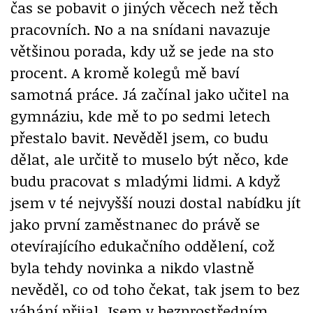
čas se pobavit o jiných věcech než těch
pracovních. No a na snídani navazuje
většinou porada, kdy už se jede na sto
procent. A kromě kolegů mě baví
samotná práce. Já začínal jako učitel na
gymnáziu, kde mě to po sedmi letech
přestalo bavit. Nevěděl jsem, co budu
dělat, ale určitě to muselo být něco, kde
budu pracovat s mladými lidmi. A když
jsem v té nejvyšší nouzi dostal nabídku jít
jako první zaměstnanec do právě se
otevírajícího edukačního oddělení, což
byla tehdy novinka a nikdo vlastně
nevěděl, co od toho čekat, tak jsem to bez
váhání přijal. Jsem v bezprostředním