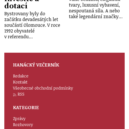
dotací
tvary, luxusní vybavení,
nespoutaná síla. A nebo
Bystrovany byly do
také legendární značky…
začátku devadesátých let
součástí Olomouce. V roce
1992 obyvatelé
v referendu…
HANÁCKÝ VEČERNÍK
Redakce
Kontakt
Všeobecné obchodní podmínky
RSS
KATEGORIE
Zprávy
Rozhovory