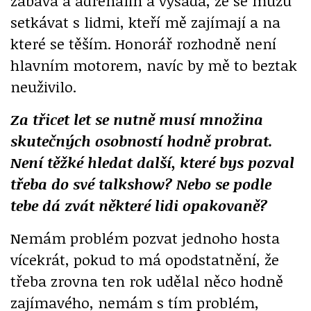
zábava a adrenalin a výsada, že se můžu
setkávat s lidmi, kteří mě zajímají a na
které se těším. Honorář rozhodně není
hlavním motorem, navíc by mě to beztak
neuživilo.
Za třicet let se nutně musí množina
skutečných osobností hodně probrat.
Není těžké hledat další, které bys pozval
třeba do své talkshow? Nebo se podle
tebe dá zvát některé lidi opakovaně?
Nemám problém pozvat jednoho hosta
vícekrát, pokud to má opodstatnění, že
třeba zrovna ten rok udělal něco hodně
zajímavého, nemám s tím problém,