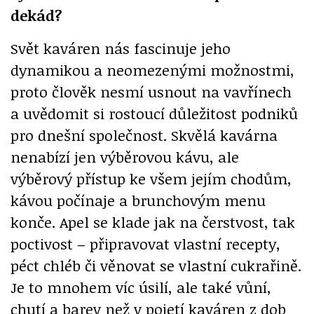
dekád?
Svět kaváren nás fascinuje jeho
dynamikou a neomezenými možnostmi,
proto člověk nesmí usnout na vavřínech
a uvědomit si rostoucí důležitost podniků
pro dnešní společnost. Skvělá kavárna
nenabízí jen výběrovou kávu, ale
výběrový přístup ke všem jejím chodům,
kávou počínaje a brunchovým menu
konče. Apel se klade jak na čerstvost, tak
poctivost – připravovat vlastní recepty,
péct chléb či věnovat se vlastní cukrařině.
Je to mnohem víc úsilí, ale také vůní,
chutí a barev než v pojetí kaváren z dob