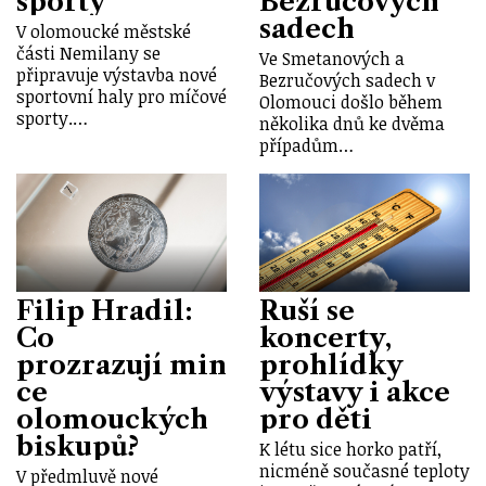
sporty
Bezručových
sadech
V olomoucké městské
části Nemilany se
Ve Smetanových a
připravuje výstavba nové
Bezručových sadech v
sportovní haly pro míčové
Olomouci došlo během
sporty.…
několika dnů ke dvěma
případům…
Filip Hradil:
Ruší se
Co
koncerty,
prozrazují min
prohlídky
ce
výstavy i akce
olomouckých
pro děti
biskupů?
K létu sice horko patří,
nicméně současné teploty
V předmluvě nové