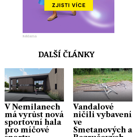
Reklama
DALŠÍ ČLÁNKY
V Nemilanech
Vandalové
má vyrůst nová
ničili vybavení
sportovní hala
ve
pro míčové
Smetanových a