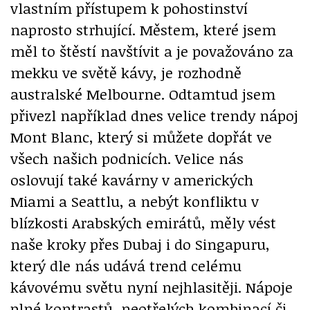
vlastním přístupem k pohostinství
naprosto strhující. Městem, které jsem
měl to štěstí navštívit a je považováno za
mekku ve světě kávy, je rozhodně
australské Melbourne. Odtamtud jsem
přivezl například dnes velice trendy nápoj
Mont Blanc, který si můžete dopřát ve
všech našich podnicích. Velice nás
oslovují také kavárny v amerických
Miami a Seattlu, a nebýt konfliktu v
blízkosti Arabských emirátů, měly vést
naše kroky přes Dubaj i do Singapuru,
který dle nás udává trend celému
kávovému světu nyní nejhlasitěji. Nápoje
plné kontrastů, neotřelých kombinací či