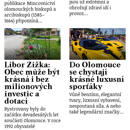
jsou už extrémní a
publikace Mincovnictví
ohrožují zdraví idí i
olomouckých biskupů a
provoz…
arcibiskupů (1585–
1664) připomíná…
Libor Žižka:
Do Olomouce
Obec může být
se chystají
krásná i bez
krásné luxusní
milionových
sporťáky
investic a
Vůně benzínu, elegantní
dotací
tvary, luxusní vybavení,
nespoutaná síla. A nebo
Bystrovany byly do
také legendární značky…
začátku devadesátých let
součástí Olomouce. V roce
1992 obyvatelé