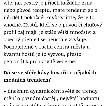
víte, jak pestrý je příběh každého zrna
nebo původ receptu, máte tendenci se o
něj dělit pokaždé, když vycítíte, že je to
vhodné. Hostů, kteří se o původ či chuťový
profil zajímají, je stále větší množství a
obecný přehled se neustále zvyšuje.
Pochopitelně v ruchu centra města a
kvantu hostů je to výzvou, přesto
personál k proaktivitě vedeme.
Dá se ve sféře kávy hovořit o nějakých
módních trendech?
V dnešním dynamickém světě se trendy
mění o poznání častěji, největší hodnotu
má ovšem stále přístup ke kvalitě surovin