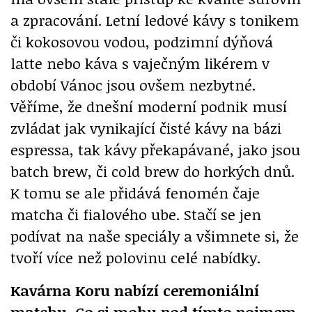
a zpracování. Letní ledové kávy s tonikem
či kokosovou vodou, podzimní dýňová
latte nebo káva s vaječným likérem v
období Vánoc jsou ovšem nezbytné.
Věříme, že dnešní moderní podnik musí
zvládat jak vynikající čisté kávy na bázi
espressa, tak kávy překapávané, jako jsou
batch brew, či cold brew do horkých dnů.
K tomu se ale přidává fenomén čaje
matcha či fialového ube. Stačí se jen
podívat na naše speciály a všimnete si, že
tvoří více než polovinu celé nabídky.
Kavárna Koru nabízí ceremoniální
matchu. Co si mohu pod tímto pojmem