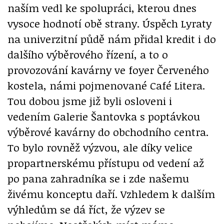
naším vedl ke spolupráci, kterou dnes
vysoce hodnotí obě strany. Úspěch Lyraty
na univerzitní půdě nám přidal kredit i do
dalšího výběrového řízení, a to o
provozování kavárny ve foyer Červeného
kostela, námi pojmenované Café Litera.
Tou dobou jsme již byli osloveni i
vedením Galerie Šantovka s poptávkou
výběrové kavárny do obchodního centra.
To bylo rovněž výzvou, ale díky velice
propartnerskému přístupu od vedení až
po pana zahradníka se i zde našemu
živému konceptu daří. Vzhledem k dalším
výhledům se dá říct, že výzev se