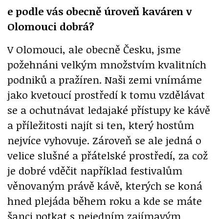
e podle vás obecně úroveň kaváren v
Olomouci dobrá?
V Olomouci, ale obecně Česku, jsme
požehnáni velkým množstvím kvalitních
podniků a pražíren. Naši zemi vnímáme
jako kvetoucí prostředí k tomu vzdělávat
se a ochutnávat ledajaké přístupy ke kávě
a příležitosti najít si ten, který hostům
nejvíce vyhovuje. Zároveň se ale jedná o
velice slušné a přátelské prostředí, za což
je dobré vděčit například festivalům
věnovaným právě kávě, kterých se koná
hned plejáda během roku a kde se máte
šanci potkat s nejedním zajímavým