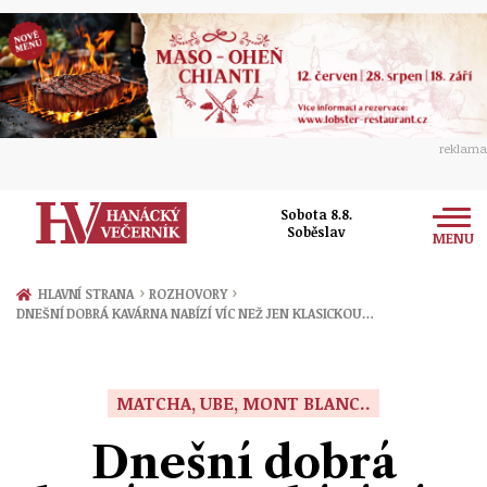
reklama
Sobota 8.8.
Soběslav
MENU
Zprávy
›
›
HLAVNÍ STRANA
ROZHOVORY
DNEŠNÍ DOBRÁ KAVÁRNA NABÍZÍ VÍC NEŽ JEN KLASICKOU…
Rozhovory
Olomouc
Kultura
Politika
Prostějov
MATCHA, UBE, MONT BLANC..
Společnost
Hudba
Ekonomika
Dnešní dobrá
Přerov
Sport
Ženy