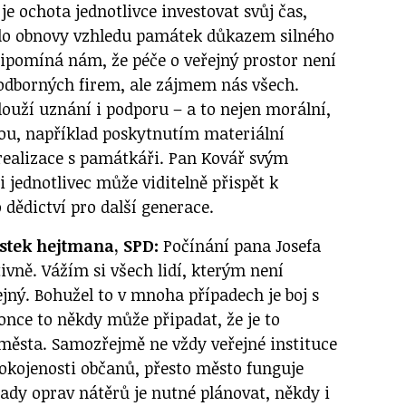
je ochota jednotlivce investovat svůj čas,
 do obnovy vzhledu památek důkazem silného
řipomíná nám, že péče o veřejný prostor není
odborných firem, ale zájmem nás všech.
louží uznání i podporu – a to nejen morální,
ckou, například poskytnutím materiální
realizace s památkáři. Pan Kovář svým
 jednotlivec může viditelně přispět k
dědictví pro další generace.
stek hejtmana, SPD:
Počínání pana Josefa
vně. Vážím si všech lidí, kterým není
ejný. Bohužel to v mnoha případech je boj s
nce to někdy může připadat, že je to
města. Samozřejmě ne vždy veřejné instituce
pokojenosti občanů, přesto město funguje
pady oprav nátěrů je nutné plánovat, někdy i