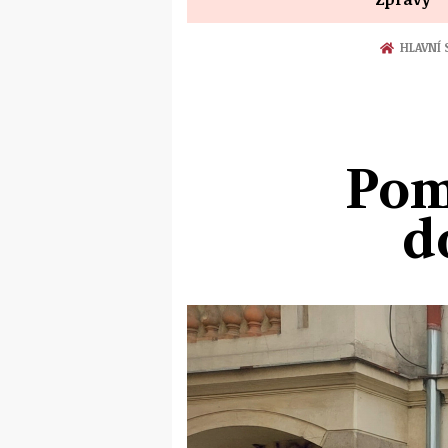
HLAVNÍ 
Pom
d