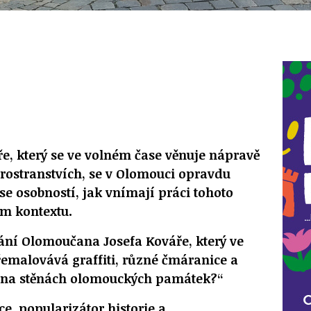
ře, který se ve volném čase věnuje nápravě
rostranstvích, se v Olomouci opravdu
se osobností, jak vnímají práci tohoto
ím kontextu.
ání Olomoučana Josefa Kováře, který ve
emalovává graffiti, různé čmáranice a
 na stěnách olomouckých památek?“
e, popularizátor historie a