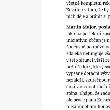
včetně kompletní re
Kováře i v tom, že by
nich děje a bránit si
Martin Major, posl
jako na perfektní zos
iniciativní občan je 
Současně ho můžeme 
zdaleka nefunguje vš
v této situaci větší 
než úředník, který sv
vypsané dotační výz
nezáleží, skutečnou 
čmáranici nahradí dí
stěna. Chápu, že radn
ale práce pana Kováře
mezi mnohamilionový