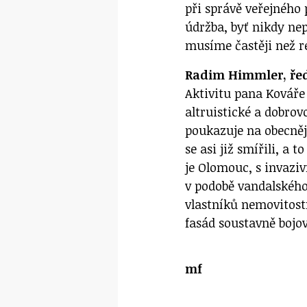
při správě veřejného
údržba, byť nikdy ne
musíme častěji než r
Radim Himmler, ře
Aktivitu pana Kováře 
altruistické a dobrov
poukazuje na obecněj
se asi již smířili, a
je Olomouc, s invaz
v podobě vandalského 
vlastníků nemovitost
fasád soustavně bojov
mf