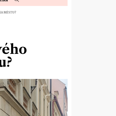
KA MĚSTU?
vého
u?