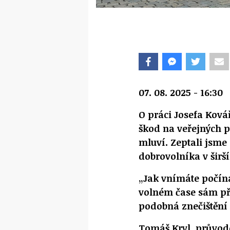
07. 08. 2025 - 16:30
O práci Josefa Ková
škod na veřejných p
mluví. Zeptali jsme 
dobrovolníka v širš
„Jak vnímáte počín
volném čase sám př
podobná znečištění
Tomáš Kryl, průvodc