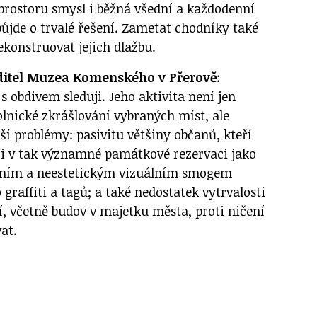
 prostoru smysl i běžná všední a každodenní
půjde o trvalé řešení. Zametat chodníky také
ekonstruovat jejich dlažbu.
ditel Muzea Komenského v Přerově
:
s obdivem sleduji. Jeho aktivita není jen
olnické zkrášlování vybraných míst, ale
ší problémy: pasivitu většiny občanů, kteří
 to i v tak významné památkové rezervaci jako
ivním a neestetickým vizuálním smogem
graffiti a tagů; a také nedostatek vytrvalosti
í, včetně budov v majetku města, proti ničení
at.