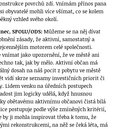
konstrukce povrchů zdí. Vnímám přínos pana
 si obyvatelé mohli více všímat, co se kolem
 pěkný vzhled svého okolí.
anec, SPOLU/ODS:
Můžeme se na něj dívat
obnění zásady, že aktivní, samostatný a
nejcennějším motorem celé společnosti.
vnímat jako upozornění, že ve městě ani
echno tak, jak by mělo. Aktivní občan má
reálný dosah na náš pocit z pobytu ve městě
ět vidí skrze seznamy investičních priorit či
vy. Lidem venku na úředních postupech
radost jim logicky udělá, když hnusnou
ky obětavému aktivnímu občanovi čistá bílá
ice postupuje podle výše zmíněných kritérií,
 by ji mohla inspirovat třeba k tomu, že
mi rekonstrukcemi, na něž se čeká léta, má