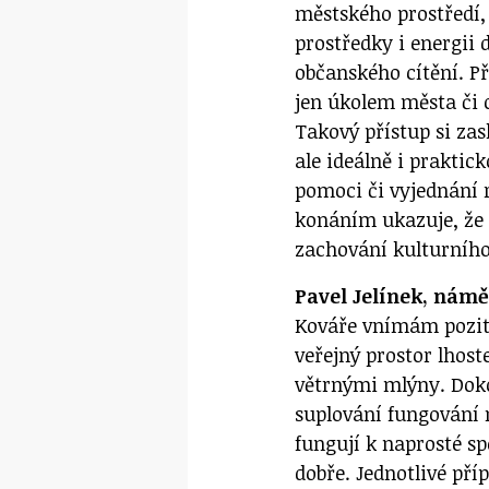
městského prostředí, 
prostředky i energii
občanského cítění. P
jen úkolem města či 
Takový přístup si zas
ale ideálně i prakti
pomoci či vyjednání 
konáním ukazuje, že i
zachování kulturního 
Pavel Jelínek, námě
Kováře vnímám poziti
veřejný prostor lhost
větrnými mlýny. Doko
suplování fungování 
fungují k naprosté s
dobře. Jednotlivé pří