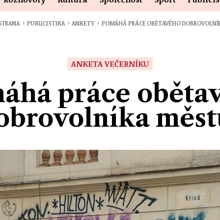
›
›
›
STRANA
PUBLICISTIKA
ANKETY
POMÁHÁ PRÁCE OBĚTAVÉHO DOBROVOLNÍ
ANKETA VEČERNÍKU
áhá práce oběta
obrovolníka měst