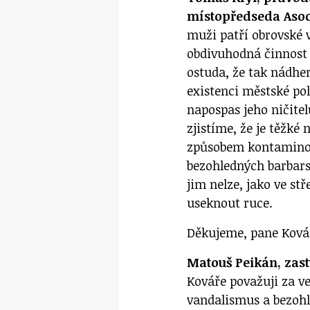
místopředseda Aso
muži patří obrovské 
obdivuhodná činnost 
ostuda, že tak nádhe
existenci městské po
napospas jeho ničite
zjistíme, že je těžké
způsobem kontamino
bezohledných barbarsk
jim nelze, jako ve st
useknout ruce.
Děkujeme, pane Ková
Matouš Peikán, zast
Kováře považuji za ve
vandalismus a bezohl