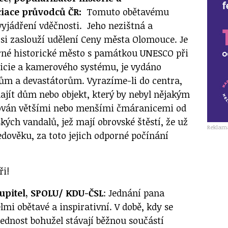
ciace průvodců ČR:
Tomuto obětavému
vyjádření vděčnosti. Jeho nezištná a
si zaslouží udělení Ceny města Olomouce. Je
rné historické město s památkou UNESCO při
licie a kamerového systému, je vydáno
lům a devastátorům. Vyrazíme-li do centra,
 najít dům nebo objekt, který by nebyl nějakým
ván většími nebo menšími čmáranicemi od
ých vandalů, jež mají obrovské štěstí, že už
Reklam
ředověku, za toto jejich odporné počínání
ři!
upitel, SPOLU/ KDU-ČSL
: Jednání pana
lmi obětavé a inspirativní. V době, kdy se
ednost bohužel stávají běžnou součástí