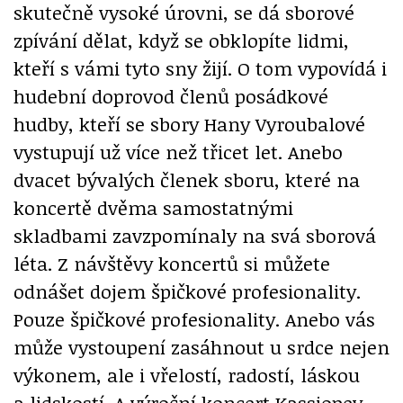
skutečně vysoké úrovni, se dá sborové
zpívání dělat, když se obklopíte lidmi,
kteří s vámi tyto sny žijí. O tom vypovídá i
hudební doprovod členů posádkové
hudby, kteří se sbory Hany Vyroubalové
vystupují už více než třicet let. Anebo
dvacet bývalých členek sboru, které na
koncertě dvěma samostatnými
skladbami zavzpomínaly na svá sborová
léta. Z návštěvy koncertů si můžete
odnášet dojem špičkové profesionality.
Pouze špičkové profesionality. Anebo vás
může vystoupení zasáhnout u srdce nejen
výkonem, ale i vřelostí, radostí, láskou
a lidskostí. A výroční koncert Kassiopey