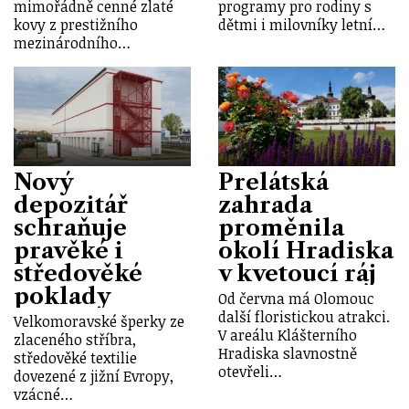
mimořádně cenné zlaté
programy pro rodiny s
kovy z prestižního
dětmi i milovníky letní…
mezinárodního…
Nový
Prelátská
depozitář
zahrada
schraňuje
proměnila
pravěké i
okolí Hradiska
středověké
v kvetoucí ráj
poklady
Od června má Olomouc
další floristickou atrakci.
Velkomoravské šperky ze
V areálu Klášterního
zlaceného stříbra,
Hradiska slavnostně
středověké textilie
otevřeli…
dovezené z jižní Evropy,
vzácné…