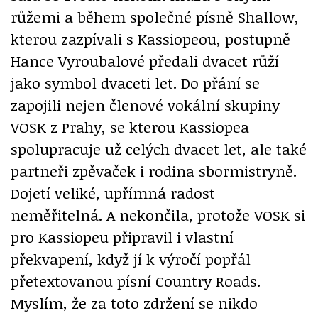
růžemi a během společné písně Shallow,
kterou zazpívali s Kassiopeou, postupně
Hance Vyroubalové předali dvacet růží
jako symbol dvaceti let. Do přání se
zapojili nejen členové vokální skupiny
VOSK z Prahy, se kterou Kassiopea
spolupracuje už celých dvacet let, ale také
partneři zpěvaček i rodina sbormistryně.
Dojetí veliké, upřímná radost
neměřitelná. A nekončila, protože VOSK si
pro Kassiopeu připravil i vlastní
překvapení, když jí k výročí popřál
přetextovanou písní Country Roads.
Myslím, že za toto zdržení se nikdo