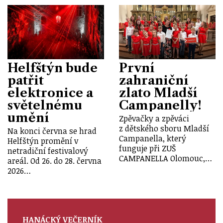
Helfštýn bude
První
patřit
zahraniční
elektronice a
zlato Mladší
světelnému
Campanelly!
umění
Zpěvačky a zpěváci
z dětského sboru Mladší
Na konci června se hrad
Campanella, který
Helfštýn promění v
funguje při ZUŠ
netradiční festivalový
CAMPANELLA Olomouc,…
areál. Od 26. do 28. června
2026…
HANÁCKÝ VEČERNÍK