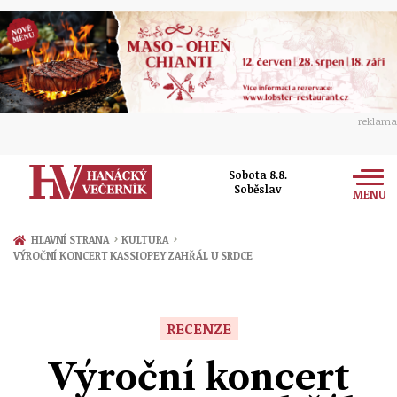
reklama
Sobota 8.8.
Soběslav
MENU
Zprávy
›
›
HLAVNÍ STRANA
KULTURA
VÝROČNÍ KONCERT KASSIOPEY ZAHŘÁL U SRDCE
Rozhovory
Olomouc
Kultura
Politika
Prostějov
RECENZE
Společnost
Hudba
Ekonomika
Výroční koncert
Přerov
Sport
Ženy