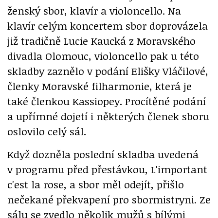
ženský sbor, klavír a violoncello. Na
klavír celým koncertem sbor doprovázela
již tradičně Lucie Kaucká z Moravského
divadla Olomouc, violoncello pak u této
skladby zaznělo v podání Elišky Vláčilové,
členky Moravské filharmonie, která je
také členkou Kassiopey. Procítěné podání
a upřímné dojetí i některých členek sboru
oslovilo celý sál.
Když dozněla poslední skladba uvedená
v programu před přestávkou, L'important
c'est la rose, a sbor měl odejít, přišlo
nečekané překvapení pro sbormistryni. Ze
sálu se zvedlo několik mužů s bílými