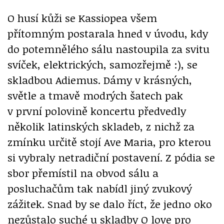
O husí kůži se Kassiopea všem
přítomným postarala hned v úvodu, kdy
do potemnělého sálu nastoupila za svitu
svíček, elektrických, samozřejmě :), se
skladbou Adiemus. Dámy v krásných,
světle a tmavě modrých šatech pak
v první polovině koncertu předvedly
několik latinských skladeb, z nichž za
zmínku určitě stojí Ave Maria, pro kterou
si vybraly netradiční postavení. Z pódia se
sbor přemístil na obvod sálu a
posluchačům tak nabídl jiný zvukový
zážitek. Snad by se dalo říct, že jedno oko
nezůstalo suché u skladby O love pro