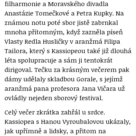
filharmonie a Moravského divadla
Anastázie Tomečkové a Petra Kupky. Na
známou notu poté sbor jistě zabrnkal
mnoha přítomným, když zazněla píseň
Vlasty Redla Husličky v aranžmá Filipa
Tailora, který s Kassiopeou také již dlouhá
léta spolupracuje a sám ji tentokrát
dirigoval. Tečku za krásným večerem pak
dámy udělaly skladbou Gorale, s jejímž
aranžmá pana profesora Jana Vičara už
ovládly nejeden sborový festival.
Celý večer zkrátka zahřál u srdce.
Kassiopea s Hanou Vyroubalovou ukázaly,
jak upřímně a lidsky, a přitom na