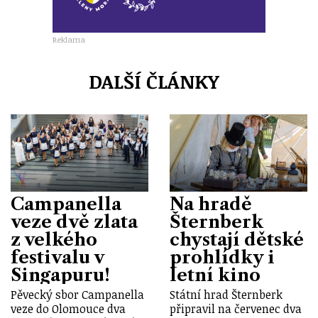
Reklama
DALŠÍ ČLÁNKY
Campanella
Na hradě
veze dvě zlata
Šternberk
z velkého
chystají dětské
festivalu v
prohlídky i
Singapuru!
letní kino
Pěvecký sbor Campanella
Státní hrad Šternberk
veze do Olomouce dva
připravil na červenec dva