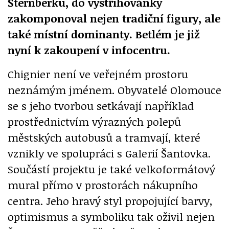
Šternberku, do vystřihovánky
zakomponoval nejen tradiční figury, ale
také místní dominanty. Betlém je již
nyní k zakoupení v infocentru.
Chignier není ve veřejném prostoru
neznámým jménem. Obyvatelé Olomouce
se s jeho tvorbou setkávají například
prostřednictvím výrazných polepů
městských autobusů a tramvají, které
vznikly ve spolupráci s Galerií Šantovka.
Součástí projektu je také velkoformátový
mural přímo v prostorách nákupního
centra. Jeho hravý styl propojující barvy,
optimismus a symboliku tak oživil nejen