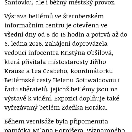
Šantovku, ale i běžný městský provoz.
Výstava betlémů ve šternberském
informačním centru je otevřena ve
všední dny od 8 do 16 hodin a potrvá až do
6. ledna 2026. Zahájení doprovázela
vedoucí infocentra Kristýna Obšilová,
která přivítala místostarosty Jiřího
Krause a Lea Czabeho, koordinátorku
Betlémské cesty Helenu Gottwaldovou i
řadu sběratelů, jejichž betlémy jsou na
výstavě k vidění. Expozici doplňuje také
vyřezávaný betlém Zdeňka Horáka.
Během vernisáže byla připomenuta
památka Milana Hornišera, významného