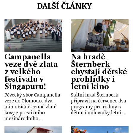
DALŠÍ ČLÁNKY
Campanella
Na hradě
veze dvě zlata
Šternberk
z velkého
chystají dětské
festivalu v
prohlídky i
Singapuru!
letní kino
Pěvecký sbor Campanella
Státní hrad Šternberk
veze do Olomouce dva
připravil na červenec dva
mimořádně cenné zlaté
programy pro rodiny s
kovy z prestižního
dětmi i milovníky letní…
mezinárodního…