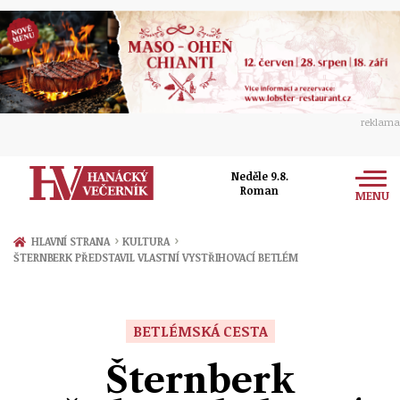
reklama
Neděle 9.8.
Roman
MENU
Zprávy
›
›
HLAVNÍ STRANA
KULTURA
ŠTERNBERK PŘEDSTAVIL VLASTNÍ VYSTŘIHOVACÍ BETLÉM
Rozhovory
Olomouc
Kultura
Politika
Prostějov
BETLÉMSKÁ CESTA
Společnost
Hudba
Ekonomika
Šternberk
Přerov
Sport
Ženy