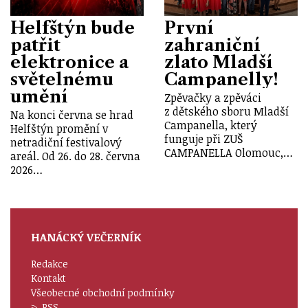
Helfštýn bude
První
patřit
zahraniční
elektronice a
zlato Mladší
světelnému
Campanelly!
umění
Zpěvačky a zpěváci
z dětského sboru Mladší
Na konci června se hrad
Campanella, který
Helfštýn promění v
funguje při ZUŠ
netradiční festivalový
CAMPANELLA Olomouc,…
areál. Od 26. do 28. června
2026…
HANÁCKÝ VEČERNÍK
Redakce
Kontakt
Všeobecné obchodní podmínky
RSS