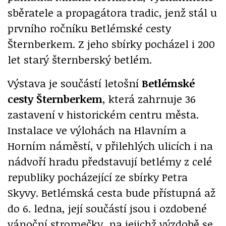
sběratele a propagátora tradic, jenž stál u
prvního ročníku Betlémské cesty
Šternberkem. Z jeho sbírky pocházel i 200
let starý šternberský betlém.
Výstava je součástí letošní
Betlémské
cesty Šternberkem
, která zahrnuje 36
zastavení v historickém centru města.
Instalace ve výlohách na Hlavním a
Horním náměstí, v přilehlých ulicích i na
nádvoří hradu představují betlémy z celé
republiky pocházející ze sbírky Petra
Skyvy. Betlémská cesta bude přístupná až
do 6. ledna, její součástí jsou i ozdobené
vánoční stromečky, na jejichž výzdobě se