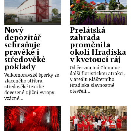
Nový
Prelátská
depozitář
zahrada
schraňuje
proměnila
pravěké i
okolí Hradiska
středověké
v kvetoucí ráj
poklady
Od června má Olomouc
další floristickou atrakci.
Velkomoravské šperky ze
V areálu Klášterního
zlaceného stříbra,
Hradiska slavnostně
středověké textilie
otevřeli…
dovezené z jižní Evropy,
vzácné…