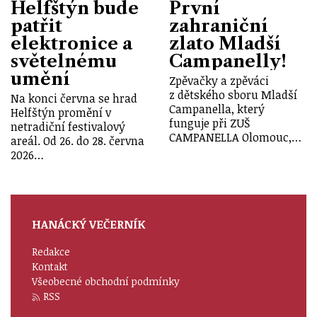
Helfštýn bude
První
patřit
zahraniční
elektronice a
zlato Mladší
světelnému
Campanelly!
umění
Zpěvačky a zpěváci
z dětského sboru Mladší
Na konci června se hrad
Campanella, který
Helfštýn promění v
funguje při ZUŠ
netradiční festivalový
CAMPANELLA Olomouc,…
areál. Od 26. do 28. června
2026…
HANÁCKÝ VEČERNÍK
Redakce
Kontakt
Všeobecné obchodní podmínky
RSS