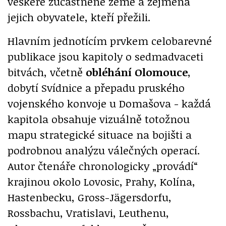
veškeré zúčastněné země a zejména
jejich obyvatele, kteří přežili.
Hlavním jednotícím prvkem celobarevné
publikace jsou kapitoly o sedmadvaceti
bitvách, včetně
obléhání Olomouce
,
dobytí Svídnice a přepadu pruského
vojenského konvoje u Domašova - každá
kapitola obsahuje vizuálně totožnou
mapu strategické situace na bojišti a
podrobnou analýzu válečných operací.
Autor čtenáře chronologicky „provádí“
krajinou okolo Lovosic, Prahy, Kolína,
Hastenbecku, Gross-Jägersdorfu,
Rossbachu, Vratislavi, Leuthenu,