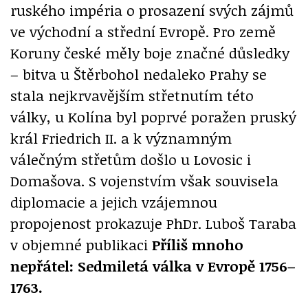
ruského impéria o prosazení svých zájmů
ve východní a střední Evropě. Pro země
Koruny české měly boje značné důsledky
– bitva u Štěrbohol nedaleko Prahy se
stala nejkrvavějším střetnutím této
války, u Kolína byl poprvé poražen pruský
král Friedrich II. a k významným
válečným střetům došlo u Lovosic i
Domašova. S vojenstvím však souvisela
diplomacie a jejich vzájemnou
propojenost prokazuje PhDr. Luboš Taraba
v objemné publikaci
Příliš mnoho
nepřátel: Sedmiletá válka v Evropě 1756–
1763.