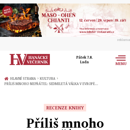
reklama
Pátek 7.8.
Lada
MENU
Zprávy
›
›
HLAVNÍ STRANA
KULTURA
PŘÍLIŠ MNOHO NEPŘÁTEL: SEDMILETÁ VÁLKA V EVROPĚ…
Rozhovory
Olomouc
Kultura
Politika
Prostějov
RECENZE KNIHY
Společnost
Hudba
Ekonomika
Příliš mnoho
Přerov
Sport
Ženy