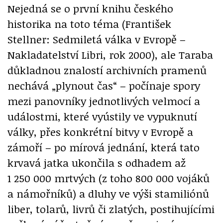
Nejedná se o první knihu českého
historika na toto téma (František
Stellner: Sedmiletá válka v Evropě –
Nakladatelství Libri, rok 2000), ale Taraba
důkladnou znalostí archivních pramenů
nechává „plynout čas“ – počínaje spory
mezi panovníky jednotlivých velmocí a
událostmi, které vyústily ve vypuknutí
války, přes konkrétní bitvy v Evropě a
zámoří – po mírová jednání, která tato
krvavá jatka ukončila s odhadem až
1 250 000 mrtvých (z toho 800 000 vojáků
a námořníků) a dluhy ve výši stamiliónů
liber, tolarů, livrů či zlatých, postihujícími