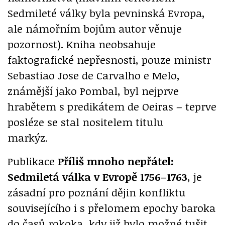
Sedmileté války byla pevninská Evropa,
ale námořním bojům autor věnuje
pozornost). Kniha neobsahuje
faktografické nepřesnosti, pouze ministr
Sebastiao Jose de Carvalho e Melo,
známější jako Pombal, byl nejprve
hrabětem s predikátem de Oeiras – teprve
posléze se stal nositelem titulu
markýz.
Publikace
Příliš mnoho nepřátel:
Sedmiletá válka v Evropě 1756–1763
, je
zásadní pro poznání dějin konfliktu
souvisejícího i s přelomem epochy baroka
do časů rokoka, kdy již bylo možné tušit