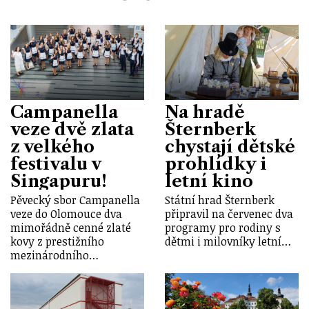
Campanella
Na hradě
veze dvě zlata
Šternberk
z velkého
chystají dětské
festivalu v
prohlídky i
Singapuru!
letní kino
Pěvecký sbor Campanella
Státní hrad Šternberk
veze do Olomouce dva
připravil na červenec dva
mimořádně cenné zlaté
programy pro rodiny s
kovy z prestižního
dětmi i milovníky letní…
mezinárodního…