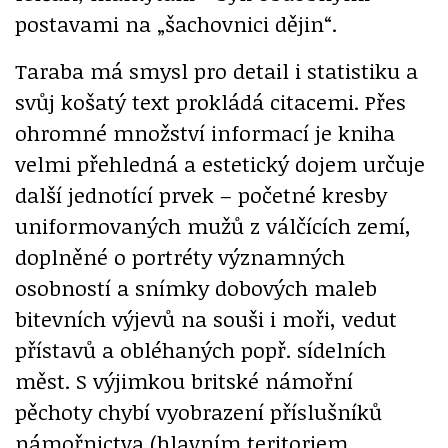
postavami na „šachovnici dějin“.
Taraba má smysl pro detail i statistiku a
svůj košatý text prokládá citacemi. Přes
ohromné množství informací je kniha
velmi přehledná a estetický dojem určuje
další jednotící prvek – početné kresby
uniformovaných mužů z válčících zemí,
doplněné o portréty významných
osobností a snímky dobových maleb
bitevních výjevů na souši i moři, vedut
přístavů a obléhaných popř. sídelních
měst. S výjimkou britské námořní
pěchoty chybí vyobrazení příslušníků
námořnictva (hlavním teritoriem