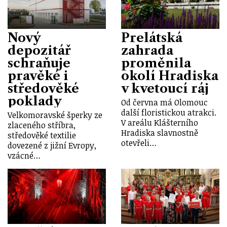
Nový
Prelátská
depozitář
zahrada
schraňuje
proměnila
pravěké i
okolí Hradiska
středověké
v kvetoucí ráj
poklady
Od června má Olomouc
další floristickou atrakci.
Velkomoravské šperky ze
V areálu Klášterního
zlaceného stříbra,
Hradiska slavnostně
středověké textilie
otevřeli…
dovezené z jižní Evropy,
vzácné…