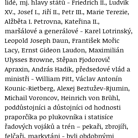
lidé, mj. hlavy států - Friedrich II., Ludvík
XV., Josef I., Jiří II., Petr III., Marie Terezie,
Alžběta I. Petrovna, Kateřina II.,
maršálové a generálové - Karel Lotrinský,
Leopold Joseph Daun, František Mořic
Lacy, Ernst Gideon Laudon, Maximilián
Ulysses Browne, Stěpan Fjodorovič
Apraxin, András Hadik, předsedové vlád a
ministři - William Pitt, Václav Antonín
Kounic-Rietberg, Alexej Beztužev-Rjumin,
Michail Voroncov, Heinrich von Brühl,
poddůstojníci a důstojníci od hodnosti
praporčíka po plukovníka i statisíce
řadových vojáků a trén – pekaři, zbrojíři,
felčaři, markytáni - byli obdobnými