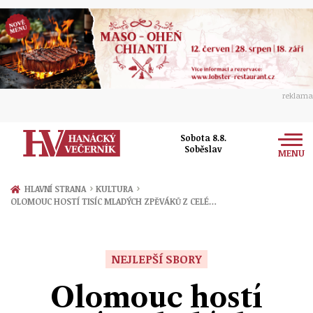
reklama
Sobota 8.8.
Soběslav
MENU
Zprávy
›
›
HLAVNÍ STRANA
KULTURA
OLOMOUC HOSTÍ TISÍC MLADÝCH ZPĚVÁKŮ Z CELÉ…
Rozhovory
Olomouc
Kultura
Politika
Prostějov
NEJLEPŠÍ SBORY
Společnost
Hudba
Ekonomika
Olomouc hostí
Přerov
Sport
Ženy