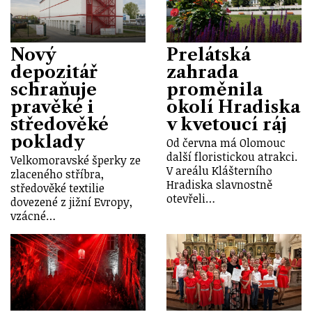
Nový
Prelátská
depozitář
zahrada
schraňuje
proměnila
pravěké i
okolí Hradiska
středověké
v kvetoucí ráj
poklady
Od června má Olomouc
další floristickou atrakci.
Velkomoravské šperky ze
V areálu Klášterního
zlaceného stříbra,
Hradiska slavnostně
středověké textilie
otevřeli…
dovezené z jižní Evropy,
vzácné…