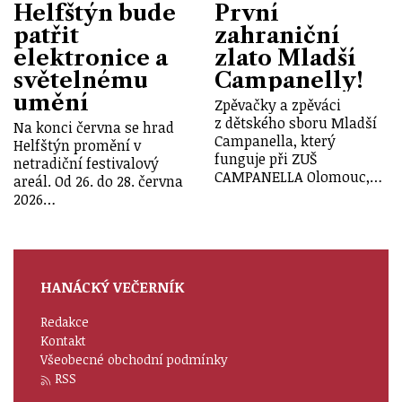
Helfštýn bude
První
patřit
zahraniční
elektronice a
zlato Mladší
světelnému
Campanelly!
umění
Zpěvačky a zpěváci
z dětského sboru Mladší
Na konci června se hrad
Campanella, který
Helfštýn promění v
funguje při ZUŠ
netradiční festivalový
CAMPANELLA Olomouc,…
areál. Od 26. do 28. června
2026…
HANÁCKÝ VEČERNÍK
Redakce
Kontakt
Všeobecné obchodní podmínky
RSS