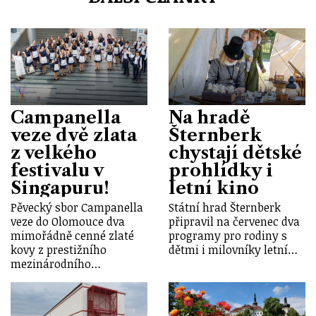
Campanella
Na hradě
veze dvě zlata
Šternberk
z velkého
chystají dětské
festivalu v
prohlídky i
Singapuru!
letní kino
Pěvecký sbor Campanella
Státní hrad Šternberk
veze do Olomouce dva
připravil na červenec dva
mimořádně cenné zlaté
programy pro rodiny s
kovy z prestižního
dětmi i milovníky letní…
mezinárodního…