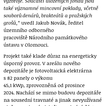
v
ýzbroje. Sou
část
í ulo
žen
ých fond
ů jsou
tak
é v
ýznamn
é mincovn
í poklady, v
četn
ě
soubor
ů
den
ár
ů,
brakte
át
ů a
pra
žsk
ých
gro
šů,“
uvedl Jakub Novák, ředitel
územního odborného
pracoviště Národního památkového
ústavu v Olomouci.
Projekt také klade důraz na energeticky
úsporný provoz. V areálu nového
depozitáře je fotovoltaická elektrárna
s 82 panely o výkonu
45,1 kWp, zprovozněná od prosince
2024. Nachází se mimo budovu depozitáře
na sousední travnaté a jinak nevyužívané