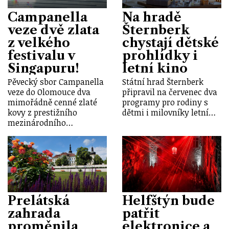
Campanella
Na hradě
veze dvě zlata
Šternberk
z velkého
chystají dětské
festivalu v
prohlídky i
Singapuru!
letní kino
Pěvecký sbor Campanella
Státní hrad Šternberk
veze do Olomouce dva
připravil na červenec dva
mimořádně cenné zlaté
programy pro rodiny s
kovy z prestižního
dětmi i milovníky letní…
mezinárodního…
Prelátská
Helfštýn bude
zahrada
patřit
proměnila
elektronice a