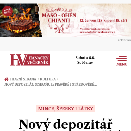
reklama
Sobota 8.8.
Soběslav
MENU
Zprávy
›
›
HLAVNÍ STRANA
KULTURA
NOVÝ DEPOZITÁŘ SCHRAŇUJE PRAVĚKÉ I STŘEDOVĚKÉ…
Rozhovory
Olomouc
Kultura
Politika
Prostějov
MINCE, ŠPERKY I LÁTKY
Společnost
Hudba
Ekonomika
Nový depozitář
Přerov
Sport
Ženy