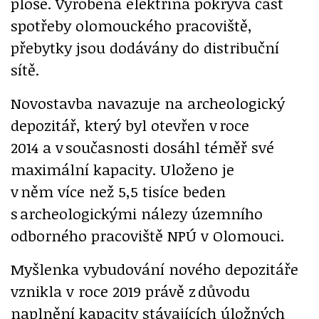
ploše. Vyrobená elektřina pokrývá část
spotřeby olomouckého pracoviště,
přebytky jsou dodávány do distribuční
sítě.
Novostavba navazuje na archeologický
depozitář, který byl otevřen v roce
2014 a v současnosti dosáhl téměř své
maximální kapacity. Uloženo je
v něm více než 5,5 tisíce beden
s archeologickými nálezy územního
odborného pracoviště NPÚ v Olomouci.
Myšlenka vybudování nového depozitáře
vznikla v roce 2019 právě z důvodu
naplnění kapacity stávajících úložných