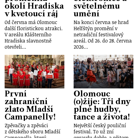
okolí Hradiska
světelnému
v kvetoucí ráj
umění
Od června má Olomouc
Na konci června se hrad
další floristickou atrakci.
Helfštýn promění v
V areálu Klášterního
netradiční festivalový
Hradiska slavnostně
areál. Od 26. do 28. června
otevřeli…
2026…
První
Olomouc
zahraniční
(o)žije: Tři dny
zlato Mladší
plné hudby,
Campanelly!
tance a života!
Zpěvačky a zpěváci
Největší český pouliční
z dětského sboru Mladší
festival. To už zní
Campanella, který
opravdu dobře, a přitom