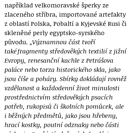
například velkomoravské šperky ze
zlaceného stříbra, importované artefakty
z oblastí Polska, Pobaltí a Kyjevské Rusi či
skleněné perly egyptsko-syrského
původu.
„Významnou část tvoří
také
fragmenty st
ředov
ěk
ých textili
í z
ji
žn
í
Evropy, renesan
čn
í kachle z
Petr
ášova
pal
áce nebo torza historick
ého skla, jako
jsou
číše a
poh
áry. Sb
írky dokl
ádaj
í rovn
ěž
vzd
ělanost a
ka
ždodenn
í
život minulosti
prost
řednictv
ím st
ředov
ěk
ých psac
ích
pot
řeb, rukopis
ů
či
školn
ích pom
ůcek, ale
i
b
ěžn
ých p
ředm
ět
ů, jako jsou h
řebeny,
hrac
í kostky, poutn
í odznaky nebo
části