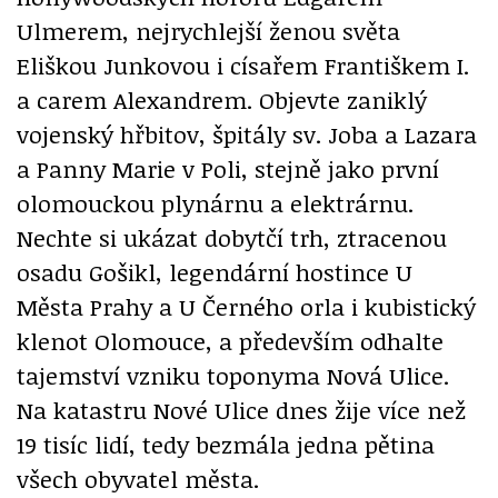
Ulmerem, nejrychlejší ženou světa
Eliškou Junkovou i císařem Františkem I.
a carem Alexandrem. Objevte zaniklý
vojenský hřbitov, špitály sv. Joba a Lazara
a Panny Marie v Poli, stejně jako první
olomouckou plynárnu a elektrárnu.
Nechte si ukázat dobytčí trh, ztracenou
osadu Gošikl, legendární hostince U
Města Prahy a U Černého orla i kubistický
klenot Olomouce, a především odhalte
tajemství vzniku toponyma Nová Ulice.
Na katastru Nové Ulice dnes žije více než
19 tisíc lidí, tedy bezmála jedna pětina
všech obyvatel města.