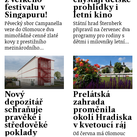
festivalu v
prohlídky i
Singapuru!
letní kino
Pěvecký sbor Campanella
Státní hrad Šternberk
veze do Olomouce dva
připravil na červenec dva
mimořádně cenné zlaté
programy pro rodiny s
kovy z prestižního
dětmi i milovníky letní…
mezinárodního…
Nový
Prelátská
depozitář
zahrada
schraňuje
proměnila
pravěké i
okolí Hradiska
středověké
v kvetoucí ráj
poklady
Od června má Olomouc