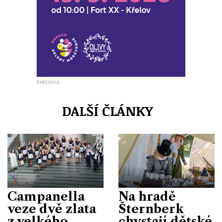
Reklama
DALŠÍ ČLÁNKY
Campanella
Na hradě
veze dvě zlata
Šternberk
z velkého
chystají dětské