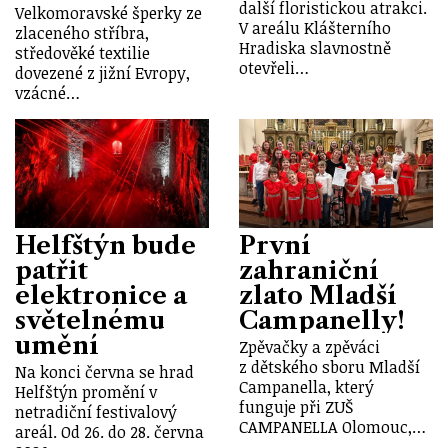
další floristickou atrakci.
Velkomoravské šperky ze
V areálu Klášterního
zlaceného stříbra,
Hradiska slavnostně
středověké textilie
otevřeli…
dovezené z jižní Evropy,
vzácné…
Helfštýn bude
První
patřit
zahraniční
elektronice a
zlato Mladší
světelnému
Campanelly!
umění
Zpěvačky a zpěváci
z dětského sboru Mladší
Na konci června se hrad
Campanella, který
Helfštýn promění v
funguje při ZUŠ
netradiční festivalový
CAMPANELLA Olomouc,…
areál. Od 26. do 28. června