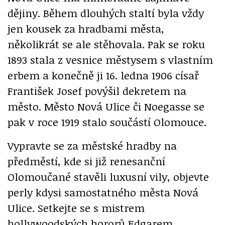
dějiny. Během dlouhých staltí byla vždy
jen kousek za hradbami města,
několikrát se ale stěhovala. Pak se roku
1893 stala z vesnice městysem s vlastním
erbem a konečně ji 16. ledna 1906 císař
František Josef povýšil dekretem na
město. Město Nová Ulice či Noegasse se
pak v roce 1919 stalo součástí Olomouce.
Vypravte se za městské hradby na
předměstí, kde si již renesanční
Olomoučané stavěli luxusní vily, objevte
perly kdysi samostatného města Nová
Ulice. Setkejte se s mistrem
hollywoodských hororů Edgarem