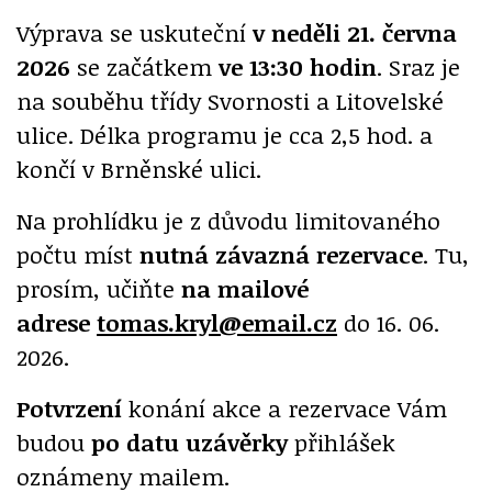
Výprava se uskuteční
v neděli 21. června
2026
se začátkem
ve 13:30 hodin
. Sraz je
na souběhu třídy Svornosti a Litovelské
ulice. Délka programu je cca 2,5 hod. a
končí v Brněnské ulici.
Na prohlídku je z důvodu limitovaného
počtu míst
nutná závazná
rezervace
. Tu,
prosím, učiňte
na mailové
adrese
tomas.kryl@email.cz
do 16. 06.
2026.
Potvrzení
konání akce a rezervace Vám
budou
po datu
uzávěrky
přihlášek
oznámeny mailem.