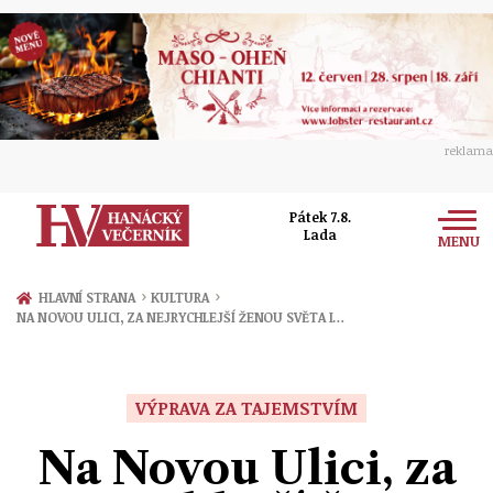
reklama
Pátek 7.8.
Lada
MENU
Zprávy
›
›
HLAVNÍ STRANA
KULTURA
NA NOVOU ULICI, ZA NEJRYCHLEJŠÍ ŽENOU SVĚTA I…
Rozhovory
Olomouc
Kultura
Politika
Prostějov
VÝPRAVA ZA TAJEMSTVÍM
Společnost
Hudba
Ekonomika
Na Novou Ulici, za
Přerov
Sport
Ženy