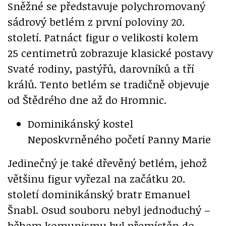
Sněžné se představuje polychromovaný
sádrový betlém z první poloviny 20.
století. Patnáct figur o velikosti kolem
25 centimetrů zobrazuje klasické postavy
Svaté rodiny, pastýřů, darovníků a tří
králů. Tento betlém se tradičně objevuje
od Štědrého dne až do Hromnic.
Dominikánský kostel
Neposkvrněného početí Panny Marie
Jedinečný je také dřevěný betlém, jehož
většinu figur vyřezal na začátku 20.
století dominikánský bratr Emanuel
Šnabl. Osud souboru nebyl jednoduchý –
během komunismu byl přemístěn do