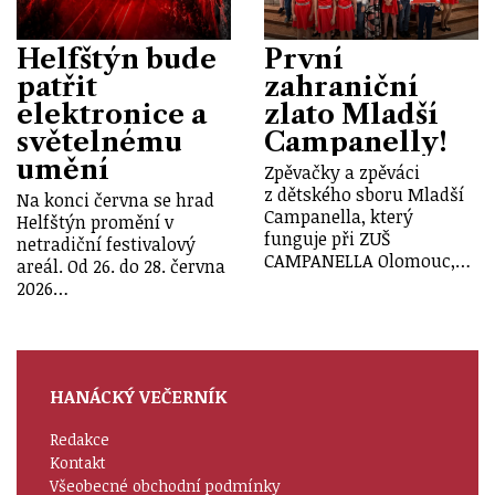
Helfštýn bude
První
patřit
zahraniční
elektronice a
zlato Mladší
světelnému
Campanelly!
umění
Zpěvačky a zpěváci
z dětského sboru Mladší
Na konci června se hrad
Campanella, který
Helfštýn promění v
funguje při ZUŠ
netradiční festivalový
CAMPANELLA Olomouc,…
areál. Od 26. do 28. června
2026…
HANÁCKÝ VEČERNÍK
Redakce
Kontakt
Všeobecné obchodní podmínky