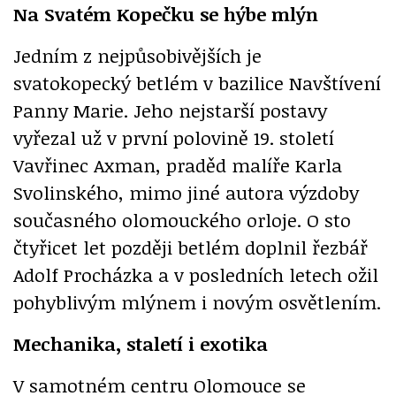
Na Svatém Kopečku se hýbe mlýn
Jedním z nejpůsobivějších je
svatokopecký betlém v bazilice Navštívení
Panny Marie. Jeho nejstarší postavy
vyřezal už v první polovině 19. století
Vavřinec Axman, praděd malíře Karla
Svolinského, mimo jiné autora výzdoby
současného olomouckého orloje. O sto
čtyřicet let později betlém doplnil řezbář
Adolf Procházka a v posledních letech ožil
pohyblivým mlýnem i novým osvětlením.
Mechanika, staletí i exotika
V samotném centru Olomouce se