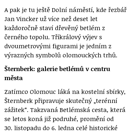
A pak je tu ještě Dolní náměstí, kde řezbář
Jan Vincker už více než deset let
každoročně staví dřevěný betlém z
černého topolu. Tříkrálový výjev s
dvoumetrovými figurami je jedním z
výrazných symbolů olomouckých trhů.
Šternberk: galerie betlémů v centru
města
Zatímco Olomouc láká na kostelní sbírky,
Šternberk připravuje skutečný „terénní
zážitek“. Takzvaná Betlémská cesta, která
se letos koná již podruhé, promění od
30. listopadu do 6. ledna celé historické