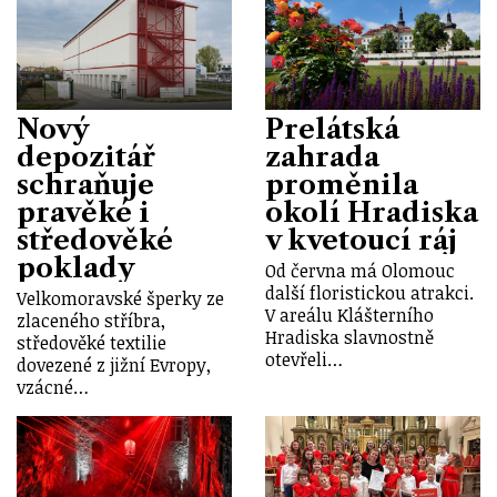
Nový
Prelátská
depozitář
zahrada
schraňuje
proměnila
pravěké i
okolí Hradiska
středověké
v kvetoucí ráj
poklady
Od června má Olomouc
další floristickou atrakci.
Velkomoravské šperky ze
V areálu Klášterního
zlaceného stříbra,
Hradiska slavnostně
středověké textilie
otevřeli…
dovezené z jižní Evropy,
vzácné…