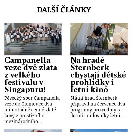
DALŠÍ ČLÁNKY
Campanella
Na hradě
veze dvě zlata
Šternberk
z velkého
chystají dětské
festivalu v
prohlídky i
Singapuru!
letní kino
Pěvecký sbor Campanella
Státní hrad Šternberk
veze do Olomouce dva
připravil na červenec dva
mimořádně cenné zlaté
programy pro rodiny s
kovy z prestižního
dětmi i milovníky letní…
mezinárodního…