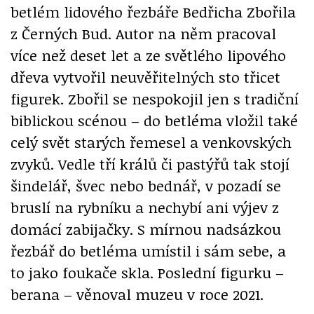
betlém lidového řezbáře Bedřicha Zbořila
z Černých Bud. Autor na něm pracoval
více než deset let a ze světlého lipového
dřeva vytvořil neuvěřitelných sto třicet
figurek. Zbořil se nespokojil jen s tradiční
biblickou scénou – do betléma vložil také
celý svět starých řemesel a venkovských
zvyků. Vedle tří králů či pastýřů tak stojí
šindelář, švec nebo bednář, v pozadí se
bruslí na rybníku a nechybí ani výjev z
domácí zabijačky. S mírnou nadsázkou
řezbář do betléma umístil i sám sebe, a
to jako foukače skla. Poslední figurku –
berana – věnoval muzeu v roce 2021.