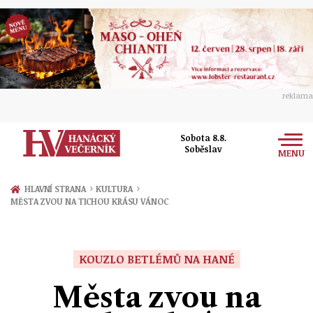
reklama
Sobota 8.8.
Soběslav
MENU
Zprávy
›
›
HLAVNÍ STRANA
KULTURA
MĚSTA ZVOU NA TICHOU KRÁSU VÁNOC
Rozhovory
Olomouc
Kultura
Politika
Prostějov
KOUZLO BETLÉMŮ NA HANÉ
Společnost
Hudba
Ekonomika
Města zvou na
Přerov
Sport
Ženy