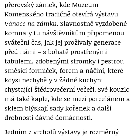
přerovský zámek, kde Muzeum
Komenského tradičně otevírá výstavu
Vánoce na zámku
. Slavnostně vyzdobené
komnaty tu návštěvníkům připomenou
sváteční čas, jak jej prožívaly generace
před námi – s bohatě prostřenými
tabulemi, zdobenými stromky i pestrou
směsicí formiček, forem a náčiní, které
kdysi nechyběly v žádné kuchyni
chystající štědrovečerní večeři. Své kouzlo
má také kaple, kde se mezi porcelánem a
sklem blýskají sady kořenek a další
drobnosti dávné domácnosti.
Jedním z vrcholů výstavy je rozměrný