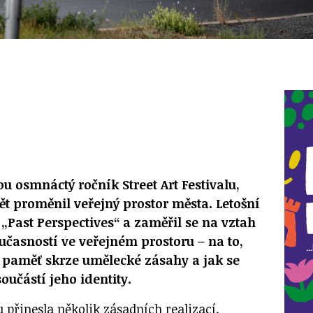
 osmnáctý ročník Street Art Festivalu,
ět proměnil veřejný prostor města. Letošní
 „Past Perspectives“ a zaměřil se na vztah
učasností ve veřejném prostoru – na to,
 paměť skrze umělecké zásahy a jak se
součástí jeho identity.
u přinesla několik zásadních realizací.