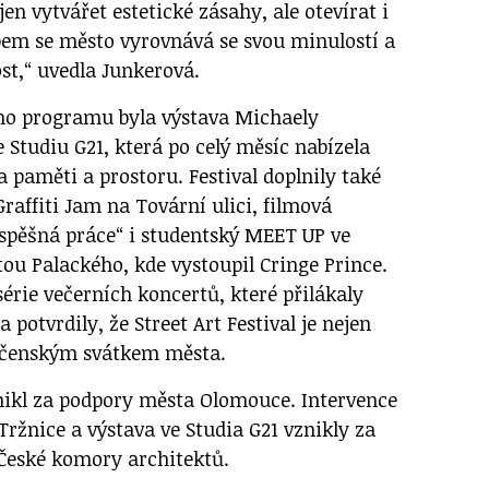
jen vytvářet estetické zásahy, ale otevírat i
em se město vyrovnává se svou minulostí a
st,“ uvedla Junkerová.
ho programu byla výstava Michaely
e Studiu G21, která po celý měsíc nabízela
a paměti a prostoru. Festival doplnily také
Graffiti Jam na Tovární ulici, filmová
ospěšná práce“ i studentský MEET UP ve
tou Palackého, kde vystoupil Cringe Prince.
 série večerních koncertů, které přilákaly
 potvrdily, že Street Art Festival je nejen
lečenským svátkem města.
vznikl za podpory města Olomouce. Intervence
ržnice a výstava ve Studia G21 vznikly za
České komory architektů.