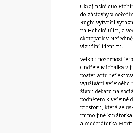
Ukrajinské duo Etchi
do zástavby v neředí
Rughi vytvořil výraz
na Holické ulici, a v
skatepark v Neředíně,
vizuální identitu.
Velkou pozornost leto
Ondřeje Michálka v j
poster artu reflektov
využívání veřejného p
živou debatu na sociá
podnětem k veřejné 
prostoru, která se us
mimo jiné kurátorka
a moderátorka Marti