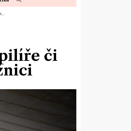
 A…
ilíře či
žnici