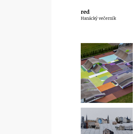
red
Hanácký večerník