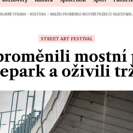
›
›
HLAVNÍ STRANA
KULTURA
MALÍŘI PROMĚNILI MOSTNÍ PILÍŘE ČI SKATEPARK
STREET ART FESTIVAL
proměnili mostní p
epark a oživili tr