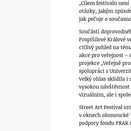
„Cílem festivalu není 
otázky, jakým způsob
jak pečuje o současno
Součástí doprovodné
Pospíšilové Králové v
citlivý pohled na tém
akce pro veřejnost – 
projekce „Veřejně pr
spolupráci s Univerzi
Velký ohlas sklidila i
vysokou návštěvnost a
vizuálním, ale i spo
Street Art Festival 
v oknech olomoucké T
podpory fondu PRAK 