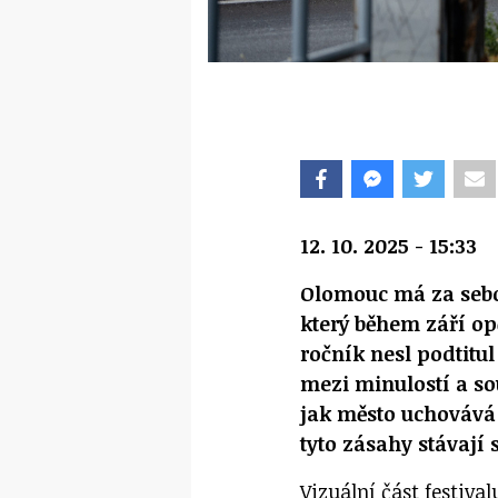
12. 10. 2025 - 15:33
Olomouc má za sebou
který během září op
ročník nesl podtitul
mezi minulostí a so
jak město uchovává
tyto zásahy stávají 
Vizuální část festival