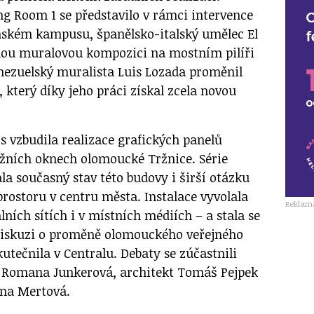
ng Room 1 se představilo v rámci intervence
nském kampusu, španělsko-italský umělec El
nou muralovou kompozici na mostním pilíři
enezuelský muralista Luis Lozada proměnil
 který díky jeho práci získal zcela novou
s vzbudila realizace grafických panelů
ižních oknech olomoucké Tržnice. Série
ala současný stav této budovy i širší otázku
rostoru v centru města. Instalace vyvolala
Reklam
lních sítích i v místních médiích – a stala se
diskuzi o proměně olomouckého veřejného
kutečnila v Centralu. Debaty se zúčastnili
 Romana Junkerová, architekt Tomáš Pejpek
na Mertová.