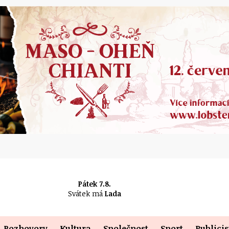
Pátek 7.8.
Svátek má
Lada
Rozhovory
Kultura
Společnost
Sport
Publicis