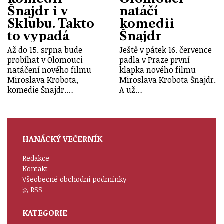
Šnajdr i v
natáčí
Sklubu. Takto
komedii
to vypadá
Šnajdr
Až do 15. srpna bude
Ještě v pátek 16. července
probíhat v Olomouci
padla v Praze první
natáčení nového filmu
klapka nového filmu
Miroslava Krobota,
Miroslava Krobota Šnajdr.
komedie Šnajdr.…
A už…
HANÁCKÝ VEČERNÍK
Redakce
Kontakt
Všeobecné obchodní podmínky
RSS
KATEGORIE