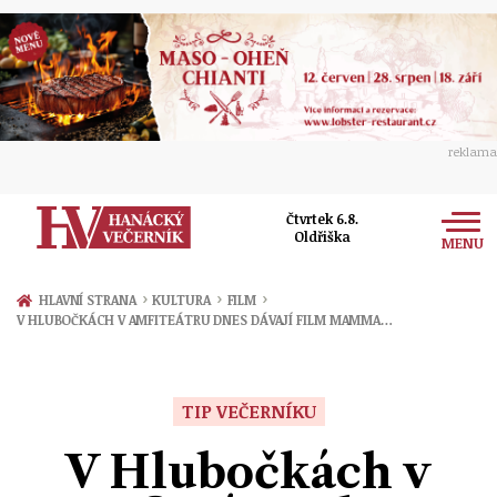
reklama
Čtvrtek 6.8.
Oldřiška
MENU
Zprávy
›
›
›
HLAVNÍ STRANA
KULTURA
FILM
V HLUBOČKÁCH V AMFITEÁTRU DNES DÁVAJÍ FILM MAMMA…
Rozhovory
Olomouc
Kultura
Politika
Prostějov
TIP VEČERNÍKU
Společnost
Hudba
Ekonomika
V Hlubočkách v
Přerov
Sport
Ženy