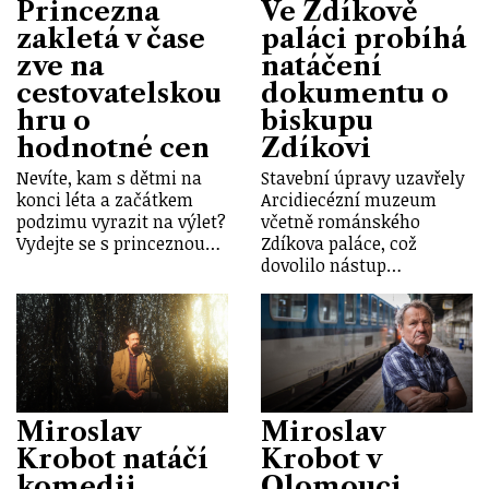
Princezna
Ve Zdíkově
zakletá v čase
paláci probíhá
zve na
natáčení
cestovatelskou
dokumentu o
hru o
biskupu
hodnotné cen
Zdíkovi
Nevíte, kam s dětmi na
Stavební úpravy uzavřely
konci léta a začátkem
Arcidiecézní muzeum
podzimu vyrazit na výlet?
včetně románského
Vydejte se s princeznou…
Zdíkova paláce, což
dovolilo nástup…
Miroslav
Miroslav
Krobot natáčí
Krobot v
komedii
Olomouci