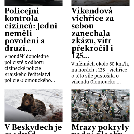
Policejní
Víkendová
kontrola
vichřice za
cizinců: Jedni
sebou
neměli
zanechala
povolení a
zkázu, vítr
druzí…
překročil i
125…
V pondělí dopoledne
policisté z odboru
V nížinách okolo 80 km/h,
cizinecké policie
na horách i 125 - vichřice
Krajského ředitelství
o této síle pustošila o
policie Olomouckého…
víkendu Olomoucko.…
V Beskydech je
Mrazy pokryly