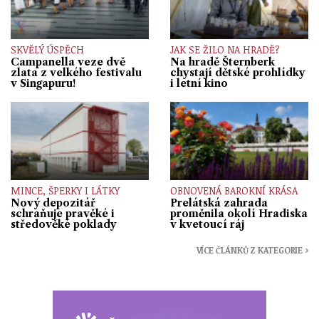
SKVĚLÝ ÚSPĚCH
JAK SE ŽILO NA HRADĚ?
Campanella veze dvě
Na hradě Šternberk
zlata z velkého festivalu
chystají dětské prohlídky
v Singapuru!
i letní kino
MINCE, ŠPERKY I LÁTKY
OBNOVENÁ BAROKNÍ KRÁSA
Nový depozitář
Prelátská zahrada
schraňuje pravěké i
proměnila okolí Hradiska
středověké poklady
v kvetoucí ráj
VÍCE ČLÁNKŮ Z KATEGORIE ›