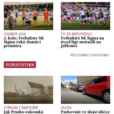
CHANCE LIGA
TO SE NEPOVEDLO
2. kolo: Fotbalisty SK
Fotbalisté SK Sigma na
Sigma čeká domácí
úvod ligy nestačili na
premiéra
Jablonec
VÍCE ČLÁNKŮ Z KATEGORIE ›
PUBLICISTIKA
STŘELBA I RABOVÁNÍ
GLOSA
Jak Prusko-rakouská
Parkování ve slepé uličce