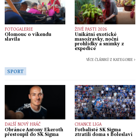
FOTOGALERIE
ŽIVÉ PASTI 2026
Olomouc o víkendu
Unikátní exotické
slavila
masožravky, noční
prohlídky a snímky z
expedice
VÍCE ČLÁNKŮ Z KATEGORIE ›
SPORT
DALŠÍ NOVÝ HRÁČ
CHANCE LIGA
Obránce Antony Ekeroth
Fotbalisté SK Sigma
přestoupil do SK Sigma
ztratili doma s Boleslaví