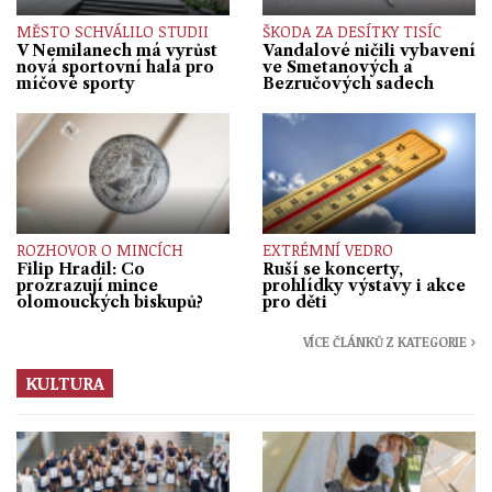
MĚSTO SCHVÁLILO STUDII
ŠKODA ZA DESÍTKY TISÍC
V Nemilanech má vyrůst
Vandalové ničili vybavení
nová sportovní hala pro
ve Smetanových a
míčové sporty
Bezručových sadech
ROZHOVOR O MINCÍCH
EXTRÉMNÍ VEDRO
Filip Hradil: Co
Ruší se koncerty,
prozrazují mince
prohlídky výstavy i akce
olomouckých biskupů?
pro děti
VÍCE ČLÁNKŮ Z KATEGORIE ›
KULTURA