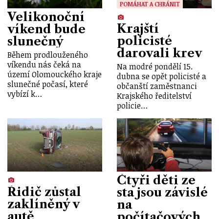
POMÁHAT A CHRÁNIT
Velikonoční
Krajští
víkend bude
policisté
slunečný
darovali krev
Během prodlouženého
víkendu nás čeká na
Na modré pondělí 15.
území Olomouckého kraje
dubna se opět policisté a
slunečné počasí, které
občanští zaměstnanci
vybízí k…
Krajského ředitelství
policie…
Čtyři děti ze
Řidič zůstal
sta jsou závislé
zaklíněný v
na
autě
počítačových