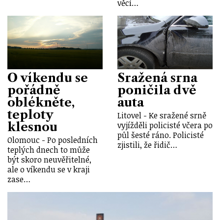
věcí…
O víkendu se
Sražená srna
pořádně
poničila dvě
oblékněte,
auta
teploty
Litovel - Ke sražené srně
klesnou
vyjížděli policisté včera po
půl šesté ráno. Policisté
Olomouc - Po posledních
zjistili, že řidič…
teplých dnech to může
být skoro neuvěřitelné,
ale o víkendu se v kraji
zase…