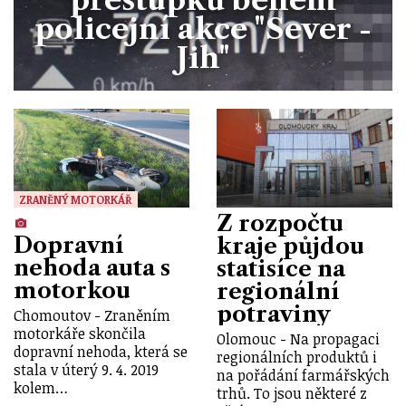
policejní akce "Sever -
Jih"
ZRANĚNÝ MOTORKÁŘ
Z rozpočtu
Dopravní
kraje půjdou
nehoda auta s
statisíce na
motorkou
regionální
potraviny
Chomoutov - Zraněním
motorkáře skončila
Olomouc - Na propagaci
dopravní nehoda, která se
regionálních produktů i
stala v úterý 9. 4. 2019
na pořádání farmářských
kolem…
trhů. To jsou některé z