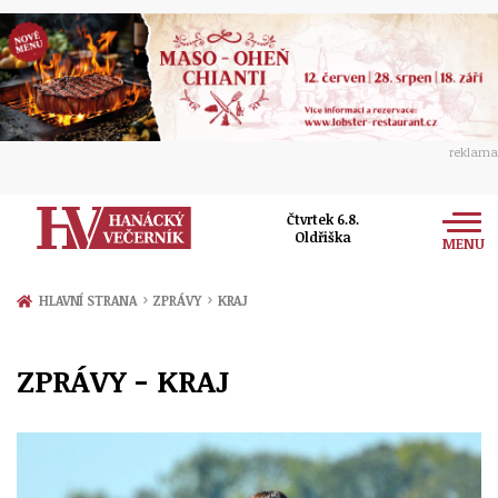
reklama
Čtvrtek 6.8.
Oldřiška
MENU
Zprávy
›
›
HLAVNÍ STRANA
ZPRÁVY
KRAJ
Rozhovory
Olomouc
ZPRÁVY - KRAJ
Kultura
Politika
Prostějov
Společnost
Hudba
Ekonomika
Přerov
Sport
Ženy