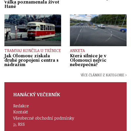
válka poznamenala život
Hané
TRAMVAJ KONČILA U TRŽNICE
ANKETA
Jak Olomouc získala
Která silnice je v
druhé propojení centra s
Olomouci nejvíc
nádražím
nebezpečná?
VÍCE ČLÁNKŮ Z KATEGORIE ›
HANÁCKÝ VEČERNÍK
Redakce
Kontakt
Všeobecné obchodní podmínky
RSS