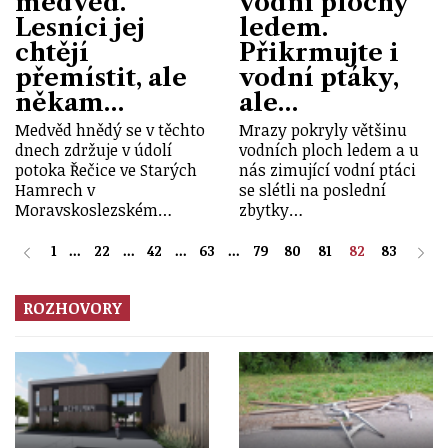
medvěd.
vodní plochy
Lesníci jej
ledem.
chtějí
Přikrmujte i
přemístit, ale
vodní ptáky,
někam…
ale…
Medvěd hnědý se v těchto
Mrazy pokryly většinu
dnech zdržuje v údolí
vodních ploch ledem a u
potoka Řečice ve Starých
nás zimující vodní ptáci
Hamrech v
se slétli na poslední
Moravskoslezském…
zbytky…
1
...
22
...
42
...
63
...
79
80
81
82
83
ROZHOVORY