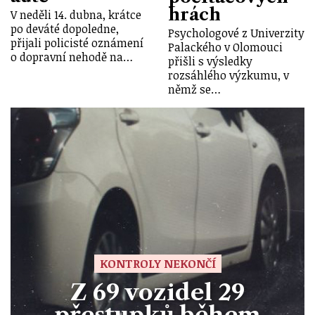
hrách
V neděli 14. dubna, krátce
po deváté dopoledne,
Psychologové z Univerzity
přijali policisté oznámení
Palackého v Olomouci
o dopravní nehodě na…
přišli s výsledky
rozsáhlého výzkumu, v
němž se…
KONTROLY NEKONČÍ
Z 69 vozidel 29
přestupků během