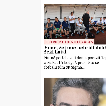
TRENÉR HODNOTÍ ZÁPAS
Víme, že jsme nehráli dobř
řekl Látal
Nutně potřebovali doma porazit Te
a získat tři body. A přesně to se
fotbalistům SK Sigma…