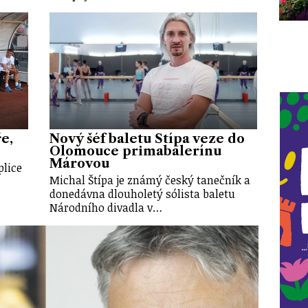
e,
Nový šéf baletu Štípa veze do
Olomouce primabalerínu
Márovou
plice
Michal Štípa je známý český tanečník a
donedávna dlouholetý sólista baletu
Národního divadla v…