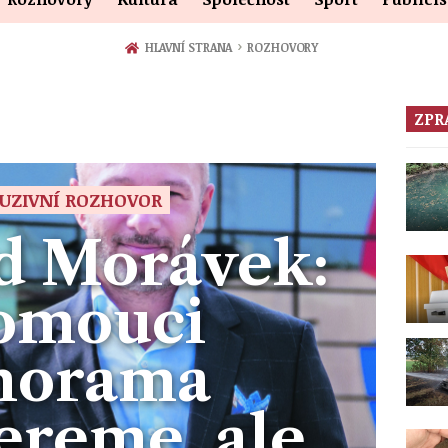
›
HLAVNÍ STRANA
ROZHOVORY
ZPR
UZIVNÍ ROZHOVOR
d Morávek:
omouci
norama
ereme, ale