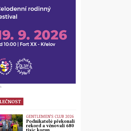
a
LEČNOST
GENTLEMEN’S CLUB 2026
Podnikatelé překonali
rekord a věnovali 680
tisíc korun