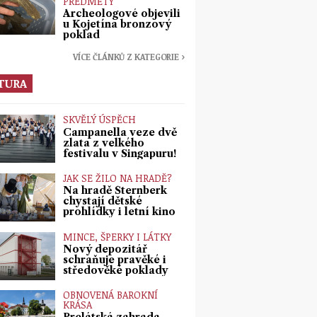
PŘEDMĚTY
Archeologové objevili
u Kojetína bronzový
poklad
VÍCE ČLÁNKŮ Z KATEGORIE ›
TURA
SKVĚLÝ ÚSPĚCH
Campanella veze dvě
zlata z velkého
festivalu v Singapuru!
JAK SE ŽILO NA HRADĚ?
Na hradě Šternberk
chystají dětské
prohlídky i letní kino
MINCE, ŠPERKY I LÁTKY
Nový depozitář
schraňuje pravěké i
středověké poklady
OBNOVENÁ BAROKNÍ
KRÁSA