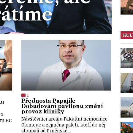
rátíme
KUL
1
Přednosta Papajík:
ia
Dobudování pavilonu změní
provoz kliniky
do
Návštěvníci areálu Fakultní nemocnice
tým HC
Olomouc a zejména pak ti, kteří do něj
stoupají od Brněnské…