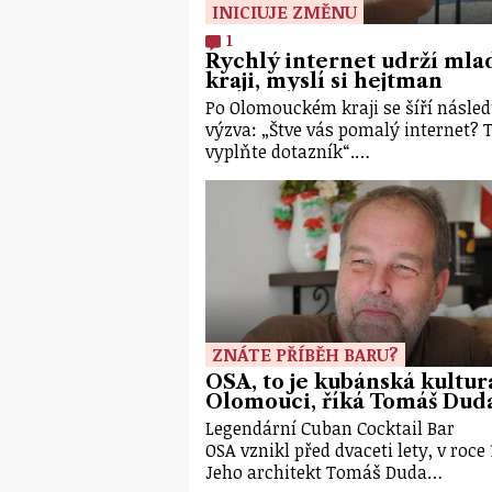
INICIUJE ZMĚNU
1
Rychlý internet udrží mla
kraji, myslí si hejtman
Po Olomouckém kraji se šíří násled
výzva: „Štve vás pomalý internet? 
vyplňte dotazník“.…
ZNÁTE PŘÍBĚH BARU?
OSA, to je kubánská kultur
Olomouci, říká Tomáš Dud
Legendární Cuban Cocktail Bar
OSA vznikl před dvaceti lety, v roce 
Jeho architekt Tomáš Duda…