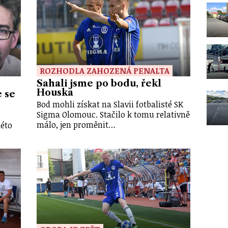
ROZHODLA ZAHOZENÁ PENALTA
Sahali jsme po bodu, řekl
Houska
 se
Bod mohli získat na Slavii fotbalisté SK
Sigma Olomouc. Stačilo k tomu relativně
málo, jen proměnit…
léto