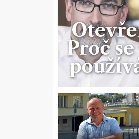
Otevře
Proč se
použív