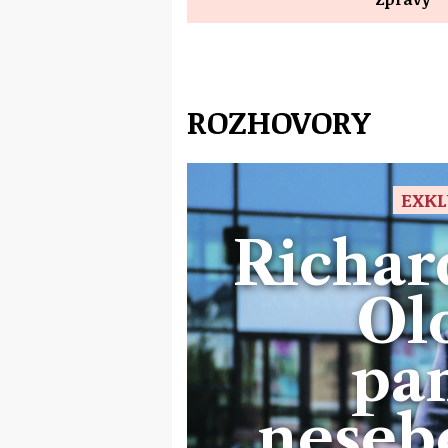
ROZHOVORY
EXKL
Richar
Ol
pa
neseb