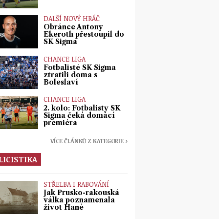
DALŠÍ NOVÝ HRÁČ
Obránce Antony
Ekeroth přestoupil do
SK Sigma
CHANCE LIGA
Fotbalisté SK Sigma
ztratili doma s
Boleslaví
CHANCE LIGA
2. kolo: Fotbalisty SK
Sigma čeká domácí
premiéra
VÍCE ČLÁNKŮ Z KATEGORIE ›
LICISTIKA
STŘELBA I RABOVÁNÍ
Jak Prusko-rakouská
válka poznamenala
život Hané