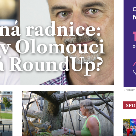
ná radnice:
 v Olomouci
á RoundUp?
Reklam
SPO