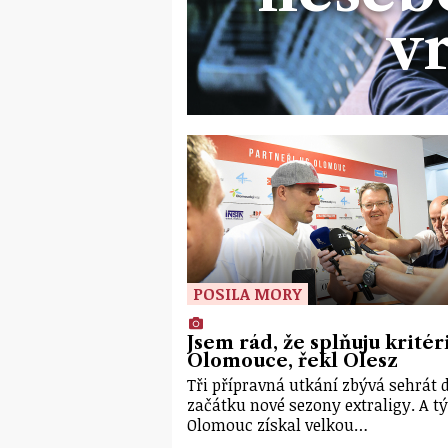
v
POSILA MORY
Jsem rád, že splňuju kritér
Olomouce, řekl Olesz
Tři přípravná utkání zbývá sehrát 
začátku nové sezony extraligy. A 
Olomouc získal velkou…