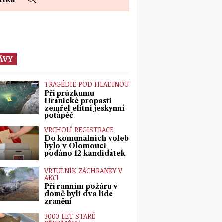
ÁVY
TRAGÉDIE POD HLADINOU
Při průzkumu
Hranické propasti
zemřel elitní jeskynní
potápěč
VRCHOLÍ REGISTRACE
Do komunálních voleb
bylo v Olomouci
podáno 12 kandidátek
VRTULNÍK ZÁCHRANKY V
AKCI
Při ranním požáru v
domě byli dva lidé
zraněni
3000 LET STARÉ