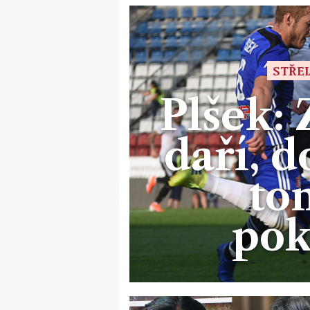
STŘEL
Plšek: 
daří, d
to
pok