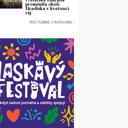
Prelátská zahrada
proměnila okolí
Hradiska v kvetoucí
ráj
VÍCE ČLÁNKŮ Z KATEGORIE ›