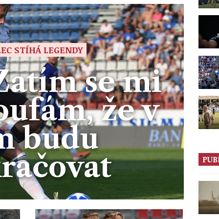
EC STÍHÁ LEGENDY
Zatím se mi
oufám, že v
m budu
račovat
PUB