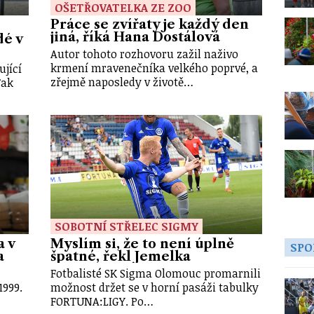
OŠETŘOVATELKA ZE ZOO
Práce se zvířaty je každý den
jiná, říká Hana Dostálová
dé v
Autor tohoto rozhovoru zažil naživo
krmení mravenečníka velkého poprvé, a
ující
zřejmě naposledy v životě…
Tak
SOBOTNÍ STŘELEC SIGMY
a v
Myslím si, že to není úplně
SPO
a
špatné, řekl Jemelka
Fotbalisté SK Sigma Olomouc promarnili
1999.
možnost držet se v horní pasáži tabulky
FORTUNA:LIGY. Po…