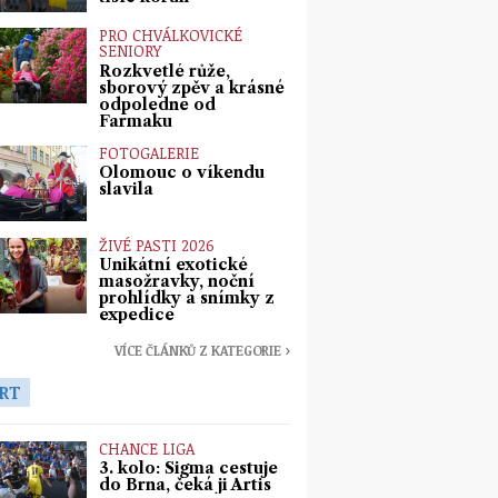
PRO CHVÁLKOVICKÉ
SENIORY
Rozkvetlé růže,
sborový zpěv a krásné
odpoledne od
Farmaku
FOTOGALERIE
Olomouc o víkendu
slavila
ŽIVÉ PASTI 2026
Unikátní exotické
masožravky, noční
prohlídky a snímky z
expedice
VÍCE ČLÁNKŮ Z KATEGORIE ›
RT
CHANCE LIGA
3. kolo: Sigma cestuje
do Brna, čeká ji Artis