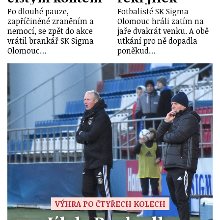
Po dlouhé pauze,
Fotbalisté SK Sigma
zapříčiněné zraněním a
Olomouc hráli zatím na
nemocí, se zpět do akce
jaře dvakrát venku. A obě
vrátil brankář SK Sigma
utkání pro ně dopadla
Olomouc…
poněkud…
VÝHRA PO ČTYŘECH KOLECH