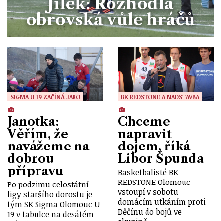
Jílek: Rozhodla
obrovská vůle hráčů
SIGMA U 19 ZAČÍNÁ JARO
BK REDSTONE A NADSTAVBA
Janotka:
Chceme
Věřím, že
napravit
navážeme na
dojem, říká
dobrou
Libor Špunda
přípravu
Basketbalisté BK
REDSTONE Olomouc
Po podzimu celostátní
vstoupí v sobotu
ligy staršího dorostu je
domácím utkáním proti
tým SK Sigma Olomouc U
Děčínu do bojů ve
19 v tabulce na desátém