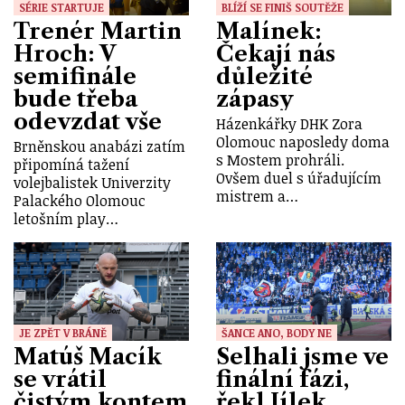
SÉRIE STARTUJE
BLÍŽÍ SE FINIŠ SOUTĚŽE
Trenér Martin
Malínek:
Hroch: V
Čekají nás
semifinále
důležité
bude třeba
zápasy
odevzdat vše
Házenkářky DHK Zora
Olomouc naposledy doma
Brněnskou anabázi zatím
s Mostem prohráli.
připomíná tažení
Ovšem duel s úřadujícím
volejbalistek Univerzity
mistrem a…
Palackého Olomouc
letošním play…
JE ZPĚT V BRÁNĚ
ŠANCE ANO, BODY NE
Matúš Macík
Selhali jsme ve
se vrátil
finální fázi,
čistým kontem
řekl Jílek