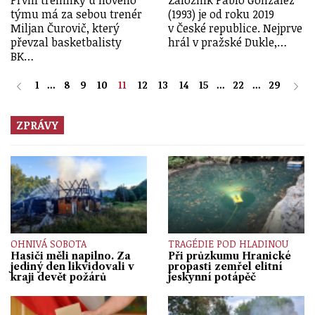
První tréninky u nového
Záložník Pablo González
týmu má za sebou trenér
(1993) je od roku 2019
Miljan Čurovič, který
v České republice. Nejprve
převzal basketbalisty
hrál v pražské Dukle,…
BK…
1
...
8
9
10
11
12
13
14
15
...
22
...
29
ZPRÁVY
OHNIVÁ SOBOTA
TRAGÉDIE POD HLADINOU
Hasiči měli napilno. Za
Při průzkumu Hranické
jediný den likvidovali v
propasti zemřel elitní
kraji devět požárů
jeskynní potápěč