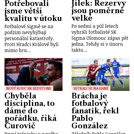
Jílek: Rezervy
Potřebovali
jsou poměrně
jsme větší
velké
kvalitu v útoku
Po sedmi a půl letech
Fotbalové Sigmě se na
vyhráli fotbalisté SK
podzim nevyhýbají
Sigma Olomouc zápas pět
personální katastrofy.
jedna. Tehdy si v únoru
Proti Hradci Králové byli
takto…
mimo hru…
NOVÝ KOUČ BK REDSTONE
SETKALI SE NA HANÉ
Chyběla
Brácha je
disciplína, to
fotbalový
dáme do
fanatik, řekl
pořádku, říká
Pablo
Čurovič
González