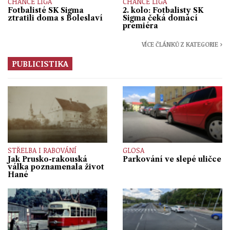
CHANCE LIGA
CHANCE LIGA
Fotbalisté SK Sigma
2. kolo: Fotbalisty SK
ztratili doma s Boleslaví
Sigma čeká domácí
premiéra
VÍCE ČLÁNKŮ Z KATEGORIE ›
PUBLICISTIKA
STŘELBA I RABOVÁNÍ
GLOSA
Jak Prusko-rakouská
Parkování ve slepé uličce
válka poznamenala život
Hané