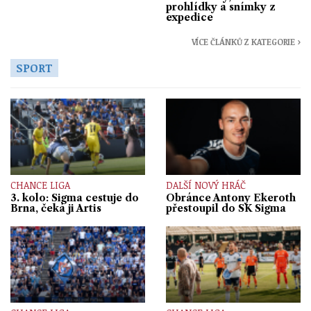
prohlídky a snímky z
expedice
VÍCE ČLÁNKŮ Z KATEGORIE ›
SPORT
CHANCE LIGA
DALŠÍ NOVÝ HRÁČ
3. kolo: Sigma cestuje do
Obránce Antony Ekeroth
Brna, čeká ji Artis
přestoupil do SK Sigma