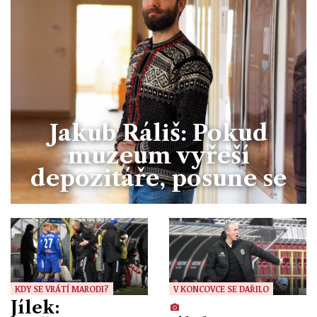
Jakub Ráliš: Pokud
muzeum vyřeší
depozitáře, posune se
KDY SE VRÁTÍ MARODI?
V KONCOVCE SE DAŘILO
Jílek: