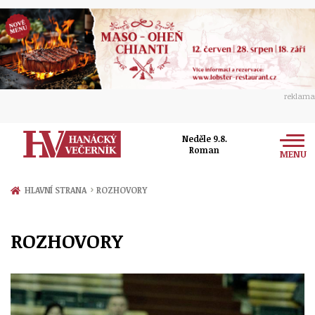
reklama
Neděle 9.8.
Roman
MENU
Zprávy
›
HLAVNÍ STRANA
ROZHOVORY
Rozhovory
Olomouc
ROZHOVORY
Kultura
Politika
Prostějov
Společnost
Hudba
Ekonomika
Přerov
Sport
Ženy