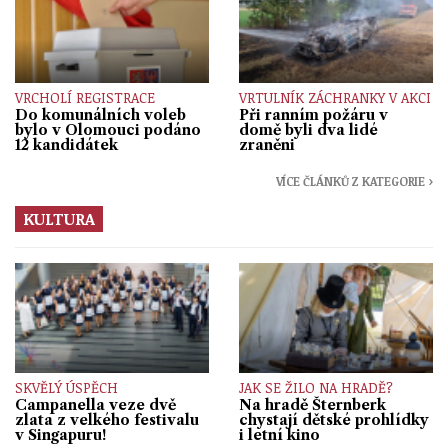
VRCHOLÍ REGISTRACE
VRTULNÍK ZÁCHRANKY V AKCI
Do komunálních voleb
Při ranním požáru v
bylo v Olomouci podáno
domě byli dva lidé
12 kandidátek
zraněni
VÍCE ČLÁNKŮ Z KATEGORIE ›
KULTURA
SKVĚLÝ ÚSPĚCH
JAK SE ŽILO NA HRADĚ?
Campanella veze dvě
Na hradě Šternberk
zlata z velkého festivalu
chystají dětské prohlídky
v Singapuru!
i letní kino