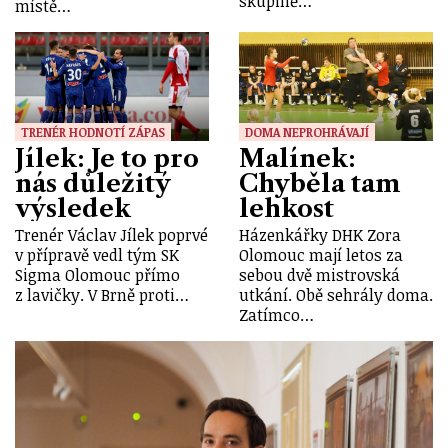
skupině…
místě…
TRENÉR HODNOTÍ ZÁPAS
DOMA NEPROHRÁVAJÍ
Jílek: Je to pro
Malínek:
nás důležitý
Chyběla tam
výsledek
lehkost
Trenér Václav Jílek poprvé
Házenkářky DHK Zora
v přípravě vedl tým SK
Olomouc mají letos za
Sigma Olomouc přímo
sebou dvě mistrovská
z lavičky. V Brně proti…
utkání. Obě sehrály doma.
Zatímco…