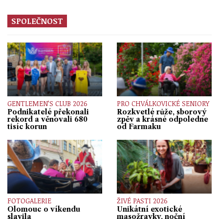
SPOLEČNOST
GENTLEMEN’S CLUB 2026
PRO CHVÁLKOVICKÉ SENIORY
Podnikatelé překonali
Rozkvetlé růže, sborový
rekord a věnovali 680
zpěv a krásné odpoledne
tisíc korun
od Farmaku
FOTOGALERIE
ŽIVÉ PASTI 2026
Olomouc o víkendu
Unikátní exotické
slavila
masožravky, noční